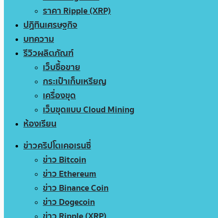
ราคา Ripple (XRP)
ปฏิทินเศรษฐกิจ
บทความ
รีวิวผลิตภัณฑ์
เว็บซื้อขาย
กระเป๋าเก็บเหรียญ
เครื่องขุด
เว็บขุดแบบ Cloud Mining
ห้องเรียน
ข่าวคริปโตเคอเรนซี่
ข่าว Bitcoin
ข่าว Ethereum
ข่าว Binance Coin
ข่าว Dogecoin
ข่าว Ripple (XRP)