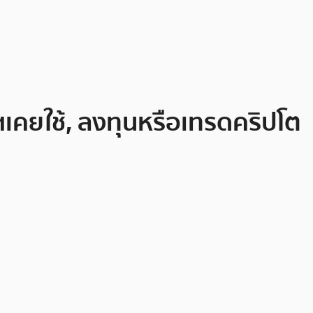
ฯเคยใช้, ลงทุนหรือเทรดคริปโต