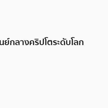
ู่ศูนย์กลางคริปโตระดับโลก