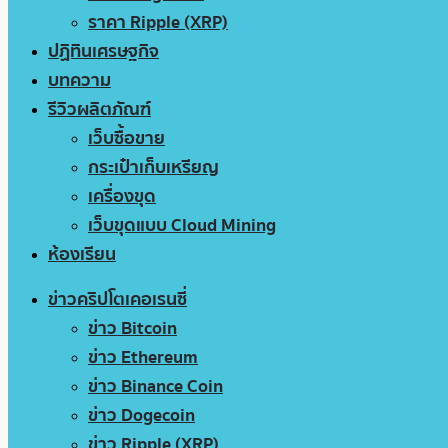
ราคา Ripple (XRP)
ปฏิทินเศรษฐกิจ
บทความ
รีวิวผลิตภัณฑ์
เว็บซื้อขาย
กระเป๋าเก็บเหรียญ
เครื่องขุด
เว็บขุดแบบ Cloud Mining
ห้องเรียน
ข่าวคริปโตเคอเรนซี่
ข่าว Bitcoin
ข่าว Ethereum
ข่าว Binance Coin
ข่าว Dogecoin
ข่าว Ripple (XRP)