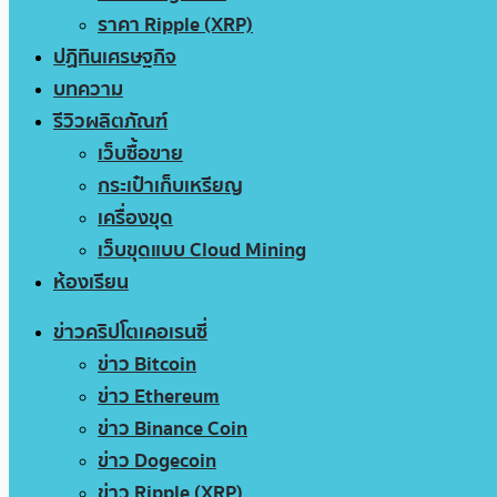
ราคา Ripple (XRP)
ปฏิทินเศรษฐกิจ
บทความ
รีวิวผลิตภัณฑ์
เว็บซื้อขาย
กระเป๋าเก็บเหรียญ
เครื่องขุด
เว็บขุดแบบ Cloud Mining
ห้องเรียน
ข่าวคริปโตเคอเรนซี่
ข่าว Bitcoin
ข่าว Ethereum
ข่าว Binance Coin
ข่าว Dogecoin
ข่าว Ripple (XRP)