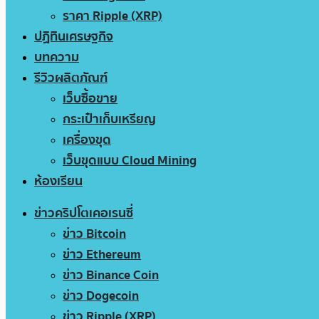
ราคา Ripple (XRP)
ปฏิทินเศรษฐกิจ
บทความ
รีวิวผลิตภัณฑ์
เว็บซื้อขาย
กระเป๋าเก็บเหรียญ
เครื่องขุด
เว็บขุดแบบ Cloud Mining
ห้องเรียน
ข่าวคริปโตเคอเรนซี่
ข่าว Bitcoin
ข่าว Ethereum
ข่าว Binance Coin
ข่าว Dogecoin
ข่าว Ripple (XRP)