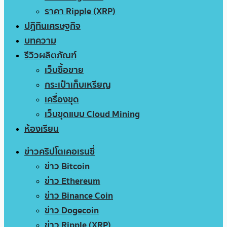
ราคา Ripple (XRP)
ปฏิทินเศรษฐกิจ
บทความ
รีวิวผลิตภัณฑ์
เว็บซื้อขาย
กระเป๋าเก็บเหรียญ
เครื่องขุด
เว็บขุดแบบ Cloud Mining
ห้องเรียน
ข่าวคริปโตเคอเรนซี่
ข่าว Bitcoin
ข่าว Ethereum
ข่าว Binance Coin
ข่าว Dogecoin
ข่าว Ripple (XRP)