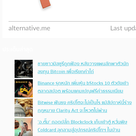
ประเด็นล่าสุด
ชายชาวมิสซูรีถูกฟ้อง หลังวางแผนลักพาตัวนัก
ลงทุน Bitcoin เพื่อเรียกค่าไถ่
Binance รุกหนัก เพิ่มหุ้น bStocks 10 ตัวดังเข้า
ตลาดสปอต พร้อมแคมเปญฟรีค่าธรรมเนียม
Bitwise ฟันธง คริปโตจะไม่เป็นไร แม้สัปดาห์นี้ร่าง
กฎหมาย Clarity Act จะโหวตไม่ผ่าน
‘อ.ตั๊ม’ ถอดปลั้ก Blockclock เก็บเข้าตู้ หวั่นพิษ
Coldcard ลุกลามสู่อุปกรณ์คริปโทฯ ในบ้าน