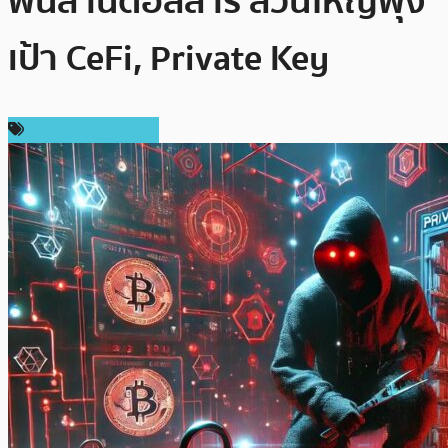
พันล้านดอลลาร์ ส่วนใหญ่พุ่ง
เป้า CeFi, Private Key
ข่าวคริปโตเคอเรนซี่