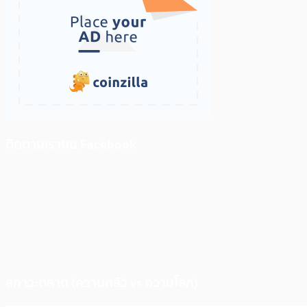
ติดตามเราบน Facebook
สภาวะตลาด (ความกลัว vs ความโลภ)