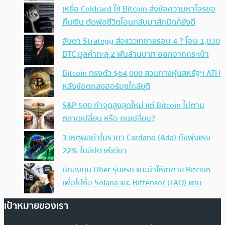
เหยื่อ Coldcard ใช้ Bitcoin ส่งข้อความหาโจรขอ
คืนเงิน ตัดพ้อชีวิตโอนกลับมาสักนิดก็ยังดี
จับตา Strategy ส่อแววเทขายรอบ 4 ? โอน 1,030
BTC มูลค่าทะลุ 2 พันล้านบาท ออกจากกระเป๋า
Bitcoin ทรงตัว $64,000 สวนทางหุ้นสหรัฐฯ ATH
หลังข้อตกลงฮอร์มุซใกล้ยุติ
S&P 500 ทำจุดสูงสุดใหม่ แต่ Bitcoin ไม่ตาม
ตลาดเปลี่ยน หรือ คนเปลี่ยน?
3 เหตุผลทำไมราคา Cardano (Ada) ถึงพุ่งแรง
22% ในสัปดาห์เดียว
นักลงทุน Uber รุ่นแรก แนะนำให้เทขาย Bitcoin
เพื่อไปซื้อ Solana และ Bittensor (TAO) แทน
เป้าหมายของเรา