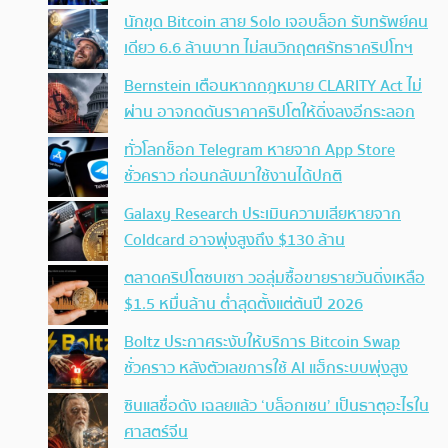
นักขุด Bitcoin สาย Solo เจอบล็อก รับทรัพย์คน
เดียว 6.6 ล้านบาท ไม่สนวิกฤตศรัทธาคริปโทฯ
Bernstein เตือนหากกฎหมาย CLARITY Act ไม่
ผ่าน อาจกดดันราคาคริปโตให้ดิ่งลงอีกระลอก
ทั่วโลกช็อก Telegram หายจาก App Store
ชั่วคราว ก่อนกลับมาใช้งานได้ปกติ
Galaxy Research ประเมินความเสียหายจาก
Coldcard อาจพุ่งสูงถึง $130 ล้าน
ตลาดคริปโตซบเซา วอลุ่มซื้อขายรายวันดิ่งเหลือ
$1.5 หมื่นล้าน ต่ำสุดตั้งแต่ต้นปี 2026
Boltz ประกาศระงับให้บริการ Bitcoin Swap
ชั่วคราว หลังตัวเลขการใช้ AI แฮ็กระบบพุ่งสูง
ซินแสชื่อดัง เฉลยแล้ว ‘บล็อกเชน’ เป็นธาตุอะไรใน
ศาสตร์จีน