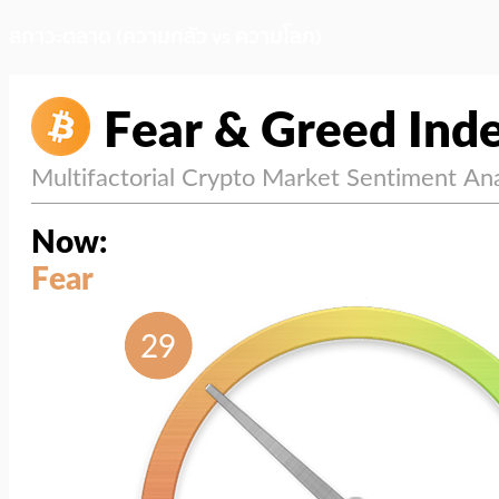
สภาวะตลาด (ความกลัว vs ความโลภ)