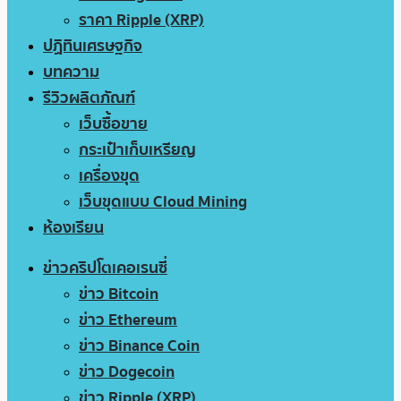
ราคา Ripple (XRP)
ปฏิทินเศรษฐกิจ
บทความ
รีวิวผลิตภัณฑ์
เว็บซื้อขาย
กระเป๋าเก็บเหรียญ
เครื่องขุด
เว็บขุดแบบ Cloud Mining
ห้องเรียน
ข่าวคริปโตเคอเรนซี่
ข่าว Bitcoin
ข่าว Ethereum
ข่าว Binance Coin
ข่าว Dogecoin
ข่าว Ripple (XRP)