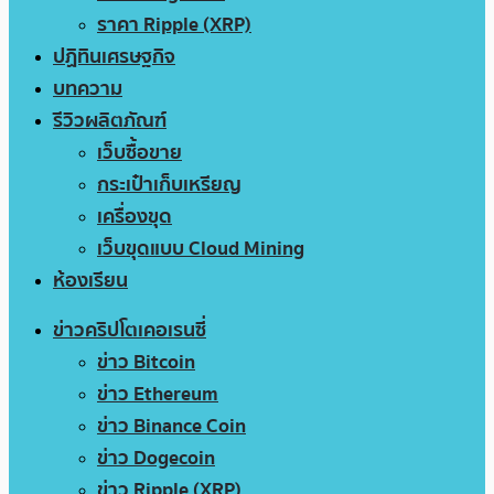
ราคา Ripple (XRP)
ปฏิทินเศรษฐกิจ
บทความ
รีวิวผลิตภัณฑ์
เว็บซื้อขาย
กระเป๋าเก็บเหรียญ
เครื่องขุด
เว็บขุดแบบ Cloud Mining
ห้องเรียน
ข่าวคริปโตเคอเรนซี่
ข่าว Bitcoin
ข่าว Ethereum
ข่าว Binance Coin
ข่าว Dogecoin
ข่าว Ripple (XRP)