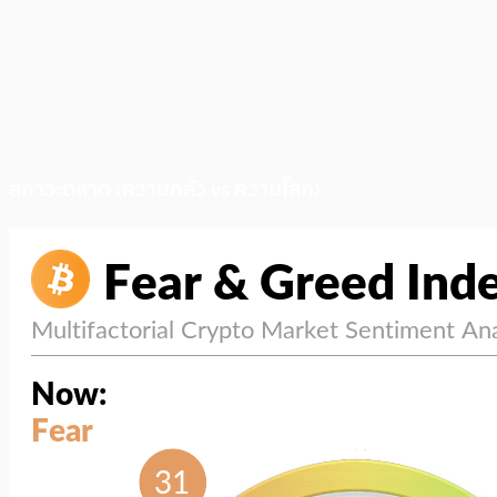
สภาวะตลาด (ความกลัว vs ความโลภ)