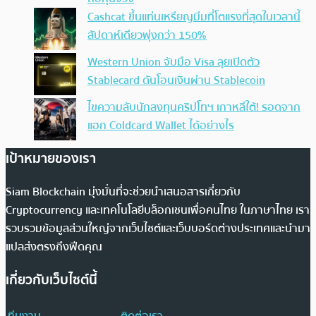
Cashcat ขึ้นแท่นเหรียญมีมที่โตแรงที่สุดในเวลานี้
สัปดาห์เดียวพุ่งกว่า 150%
Western Union จับมือ Visa ลุยเปิดตัว
Stablecard ดันโอนเงินผ่าน Stablecoin
ไขความลับนักลงทุนคริปโทฯ เกาหลีใต้! รอดจาก
แฮก Coldcard Wallet ได้อย่างไร
เป้าหมายของเรา
Siam Blockchain มุ่งมั่นที่จะช่วยนำเสนอสารเกี่ยวกับ
Cryptocurrency และเทคโนโลยีบล็อกเชนเพื่อคนไทย ในภาษาไทย เรา
รวบรวมข้อมูลส่วนใหญ่จากเว็บไซต์และเว็บบอร์ดต่างประเทศและนำมา
แปลส่งตรงถึงฟีดคุณ
เกี่ยวกับเว็บไซต์นี้
ทีมงาน
ติดต่อเรา