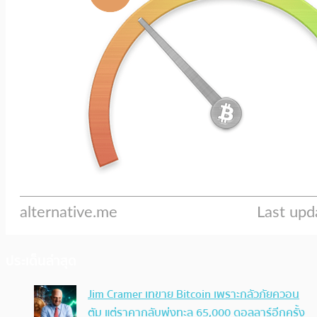
ประเด็นล่าสุด
Jim Cramer เทขาย Bitcoin เพราะกลัวภัยควอน
ตัม แต่ราคากลับพุ่งทะลุ 65,000 ดอลลาร์อีกครั้ง