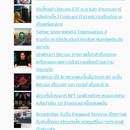
เงินไหลเข้า Bitcoin ETF ทะลุ 620 ล้านดอลลาร์
หลังช่องโหว่ Coldcard ทำลายความเชื่อมั่นการ
เก็บเหรียญเอง
Tether รุกขยายธุรกิจ Tokenization สู่
ซาอุดีอาระเบียประเดิมด้วยอสังหาริมทรัพย์ระดับ
สถาบัน
นักพัฒนา Bitcoin สารภาพไม่กล้าถือครอง
เหรียญเยอะเพราะกลัวความเสี่ยงด้านความ
ปลอดภัย
นักพัฒนาใช้ AI ตรวจพบบั๊กขั้นวิกฤต 85 จุดใน
Bitcoin เตือนสถานการณ์เข้าขั้นเลวร้าย
ผู้ก่อตั้งโปรเจกต์ NFT ถูกฟ้องข้อหาหลอกลงทุน
หลังนำเงิน 10 ล้านดอลลาร์ไปเล่นพนัน
Broadridge จับมือ Payward Services เปิดทางผู้
ถือหุ้นโทเคน xStocksโหวตลงมติในการประชุมผู้
ถือหุ้นจริง