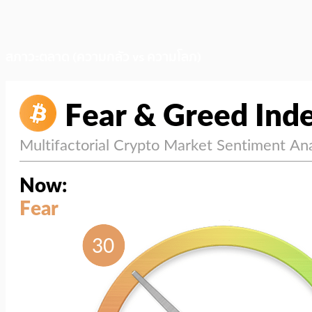
สภาวะตลาด (ความกลัว vs ความโลภ)