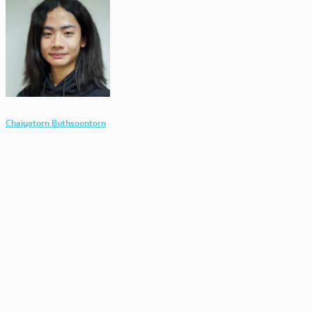
Chaiyatorn Buthsoontorn