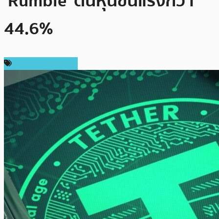
‘Rumble’ ดันหุ้นขึ้นแรงกว่า
44.6%
ข่าวคริปโตเคอเรนซี่