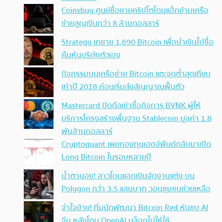
Coinsbuy ศูนย์ซื้อขายคริปโตโดนแฮ็กข้ามเครือ
ข่ายสูญเงินกว่า 8 ล้านดอลลาร์
Strategy เทขาย 1,690 Bitcoin เพื่อนำเงินไปซื้อ
คืนหุ้นบริษัทตัวเอง
กิจกรรมบนเครือข่าย Bitcoin แตะจุดต่ำสุดเทียบ
เท่าปี 2018 ก่อนเริ่มส่งสัญญาณฟื้นตัว
Mastercard ปิดดีลเข้าซื้อกิจการ BVNK ผู้ให้
บริการโครงสร้างพื้นฐาน Stablecoin มูลค่า 1.8
พันล้านดอลลาร์
Cryptoquant เผยกองทุนเฮดจ์ฟันด์กลับมาเปิด
Long Bitcoin ในรอบหลายปี
น้ำตานอง! สาวโดนแฮกเงินจัดงานแต่ง บน
Polygon กว่า 3.5 แสนบาท วอนชุมชนช่วยเหลือ
จำใจย้าย! ทีมนักพัฒนา Bitcoin Red หันซบ AI
จีน หลังโดน OpenAI บล็อกไม่ให้ใช้