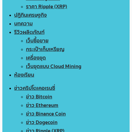
ราคา Ripple (XRP)
ปฏิทินเศรษฐกิจ
บทความ
รีวิวผลิตภัณฑ์
เว็บซื้อขาย
กระเป๋าเก็บเหรียญ
เครื่องขุด
เว็บขุดแบบ Cloud Mining
ห้องเรียน
ข่าวคริปโตเคอเรนซี่
ข่าว Bitcoin
ข่าว Ethereum
ข่าว Binance Coin
ข่าว Dogecoin
ข่าว Ripple (XRP)