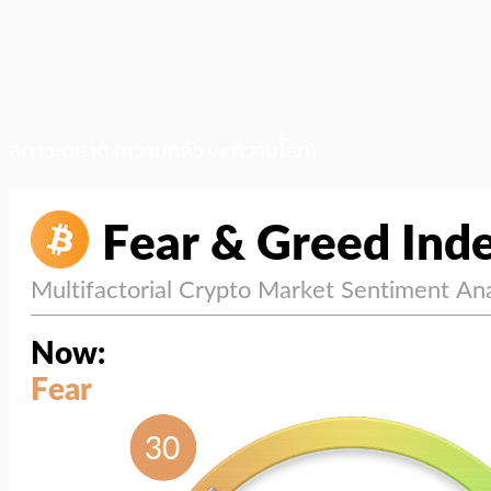
สภาวะตลาด (ความกลัว vs ความโลภ)