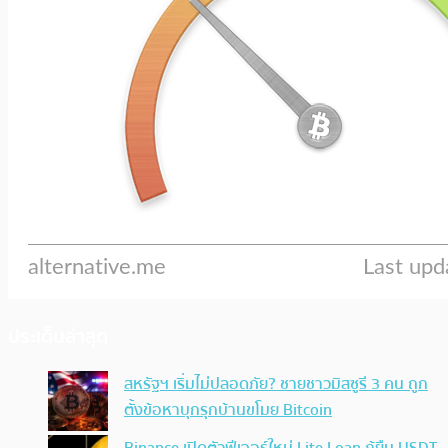
ประเด็นล่าสุด
สหรัฐฯ เริ่มไม่ปลอดภัย? ชายชาวมิสซูรี 3 คน ถูก
ตั้งข้อหาบุกรุกบ้านขโมย Bitcoin
Binance เปิดตัวฟีเจอร์ใหม่ Lite Loan กู้ยืม USDT