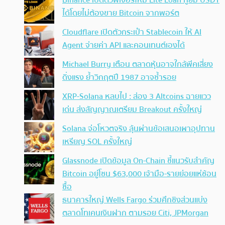
ได้โดยไม่ต้องขาย Bitcoin จากพอร์ต
Cloudflare เปิดตัวกระเป๋า Stablecoin ให้ AI
Agent จ่ายค่า API และคอนเทนต์เองได้
Michael Burry เตือน ตลาดหุ้นอาจใกล้พีคเสี่ยง
ดิ่งแรง ย้ำวิกฤตปี 1987 อาจซ้ำรอย
XRP-Solana หลบไป : ส่อง 3 Altcoins ฉายแวว
เด่น ส่งสัญญาณเตรียม Breakout ครั้งใหญ่
Solana จ่อโหวตจริง ลุ้นผ่านข้อเสนอเผาอุปทาน
เหรียญ SOL ครั้งใหญ่
Glassnode เปิดข้อมูล On-Chain ชี้แนวรับสำคัญ
Bitcoin อยู่โซน $63,000 เจ้ามือ-รายย่อยแห่ช้อน
ซื้อ
ธนาคารใหญ่ Wells Fargo ร่วมศึกชิงส่วนแบ่ง
ตลาดโทเคนเงินฝาก ตามรอย Citi, JPMorgan