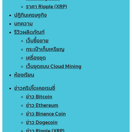
ราคา Ripple (XRP)
ปฏิทินเศรษฐกิจ
บทความ
รีวิวผลิตภัณฑ์
เว็บซื้อขาย
กระเป๋าเก็บเหรียญ
เครื่องขุด
เว็บขุดแบบ Cloud Mining
ห้องเรียน
ข่าวคริปโตเคอเรนซี่
ข่าว Bitcoin
ข่าว Ethereum
ข่าว Binance Coin
ข่าว Dogecoin
ข่าว Ripple (XRP)