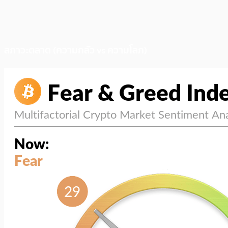
สภาวะตลาด (ความกลัว vs ความโลภ)