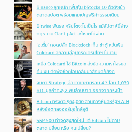
Binance รุกหนัก เพิ่มหุ้น bStocks 10 ตัวดังเข้า
ตลาดสปอต พร้อมแคมเปญฟรีค่าธรรมเนียม
Bitwise ฟันธง คริปโตจะไม่เป็นไร แม้สัปดาห์นี้ร่าง
กฎหมาย Clarity Act จะโหวตไม่ผ่าน
‘อ.ตั๊ม’ ถอดปลั้ก Blockclock เก็บเข้าตู้ หวั่นพิษ
Coldcard ลุกลามสู่อุปกรณ์คริปโทฯ ในบ้าน
เหยื่อ Coldcard ใช้ Bitcoin ส่งข้อความหาโจรขอ
คืนเงิน ตัดพ้อชีวิตโอนกลับมาสักนิดก็ยังดี
จับตา Strategy ส่อแววเทขายรอบ 4 ? โอน 1,030
BTC มูลค่าทะลุ 2 พันล้านบาท ออกจากกระเป๋า
Bitcoin ทรงตัว $64,000 สวนทางหุ้นสหรัฐฯ ATH
หลังข้อตกลงฮอร์มุซใกล้ยุติ
S&P 500 ทำจุดสูงสุดใหม่ แต่ Bitcoin ไม่ตาม
ตลาดเปลี่ยน หรือ คนเปลี่ยน?