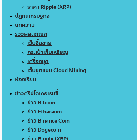
ราคา Ripple (XRP)
ปฏิทินเศรษฐกิจ
บทความ
รีวิวผลิตภัณฑ์
เว็บซื้อขาย
กระเป๋าเก็บเหรียญ
เครื่องขุด
เว็บขุดแบบ Cloud Mining
ห้องเรียน
ข่าวคริปโตเคอเรนซี่
ข่าว Bitcoin
ข่าว Ethereum
ข่าว Binance Coin
ข่าว Dogecoin
ข่าว Ripple (XRP)