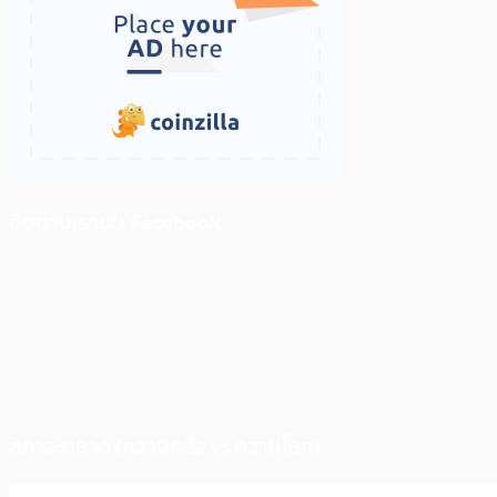
ติดตามเราบน Facebook
สภาวะตลาด (ความกลัว vs ความโลภ)