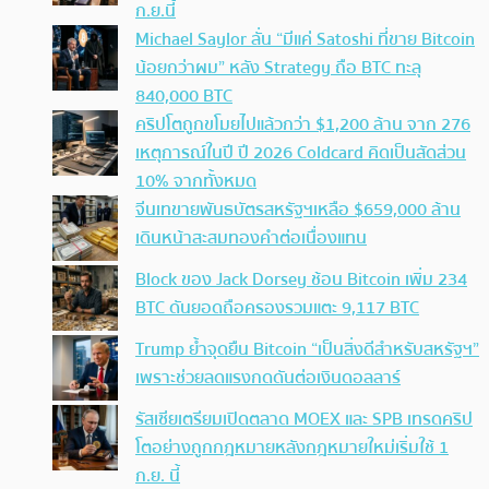
ก.ย.นี้
Michael Saylor ลั่น “มีแค่ Satoshi ที่ขาย Bitcoin
น้อยกว่าผม” หลัง Strategy ถือ BTC ทะลุ
840,000 BTC
คริปโตถูกขโมยไปแล้วกว่า $1,200 ล้าน จาก 276
เหตุการณ์ในปี ปี 2026 Coldcard คิดเป็นสัดส่วน
10% จากทั้งหมด
จีนเทขายพันธบัตรสหรัฐฯเหลือ $659,000 ล้าน
เดินหน้าสะสมทองคำต่อเนื่องแทน
Block ของ Jack Dorsey ช้อน Bitcoin เพิ่ม 234
BTC ดันยอดถือครองรวมแตะ 9,117 BTC
Trump ย้ำจุดยืน Bitcoin “เป็นสิ่งดีสำหรับสหรัฐฯ”
เพราะช่วยลดแรงกดดันต่อเงินดอลลาร์
รัสเซียเตรียมเปิดตลาด MOEX และ SPB เทรดคริป
โตอย่างถูกกฎหมายหลังกฎหมายใหม่เริ่มใช้ 1
ก.ย. นี้