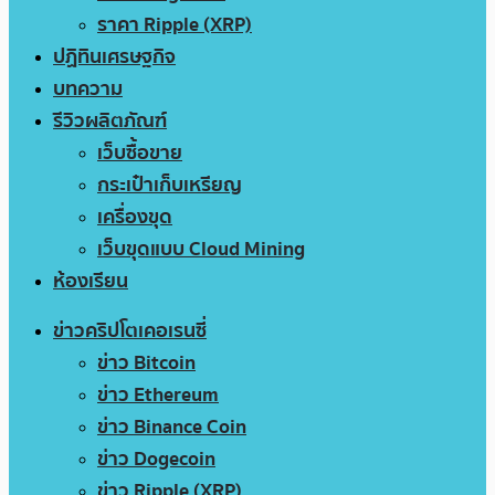
ราคา Ripple (XRP)
ปฏิทินเศรษฐกิจ
บทความ
รีวิวผลิตภัณฑ์
เว็บซื้อขาย
กระเป๋าเก็บเหรียญ
เครื่องขุด
เว็บขุดแบบ Cloud Mining
ห้องเรียน
ข่าวคริปโตเคอเรนซี่
ข่าว Bitcoin
ข่าว Ethereum
ข่าว Binance Coin
ข่าว Dogecoin
ข่าว Ripple (XRP)