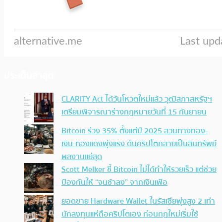
ประเด็นล่าสุด
CLARITY Act ได้วันโหวตใหม่แล้ว วุฒิสภาสหรัฐฯ
เตรียมพิจารณาร่างกฎหมายวันที่ 15 กันยายน
Bitcoin ร่วง 35% ตั้งแต่ปี 2025 สวนทางทอง-
เงิน-ทองแดงพุ่งแรง ดันคริปโตกลายเป็นสินทรัพย์
ผลงานแย่สุด
Scott Melker ชี้ Bitcoin ไม่ได้ทำให้รวยเร็ว แต่ช่วย
ป้องกันให้ “จนช้าลง” จากเงินเฟ้อ
ยอดขาย Hardware Wallet ในรัสเซียพุ่งสูง 2 เท่า
นักลงทุนแห่ถือคริปโตเอง ก่อนกฎใหม่เริ่มใช้