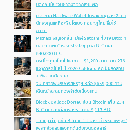
ป้องกันให้ “จนช้าลง” จากเงินเฟ้อ
ยอดขาย Hardware Wallet ในรัสเซียพุ่งสูง 2 เท่า
นักลงทุนแห่ถือคริปโตเอง ก่อนกฎใหม่เริ่มใช้
ก.ย.นี้
Michael Saylor ลั่น “มีแค่ Satoshi ที่ขาย Bitcoin
น้อยกว่าผม” หลัง Strategy ถือ BTC ทะลุ
840,000 BTC
คริปโตถูกขโมยไปแล้วกว่า $1,200 ล้าน จาก 276
เหตุการณ์ในปี ปี 2026 Coldcard คิดเป็นสัดส่วน
10% จากทั้งหมด
จีนเทขายพันธบัตรสหรัฐฯเหลือ $659,000 ล้าน
เดินหน้าสะสมทองคำต่อเนื่องแทน
Block ของ Jack Dorsey ช้อน Bitcoin เพิ่ม 234
BTC ดันยอดถือครองรวมแตะ 9,117 BTC
Trump ย้ำจุดยืน Bitcoin “เป็นสิ่งดีสำหรับสหรัฐฯ”
เพราะช่วยลดแรงกดดันต่อเงินดอลลาร์