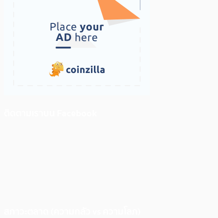
ติดตามเราบน Facebook
สภาวะตลาด (ความกลัว vs ความโลภ)