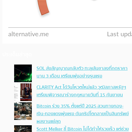
ประเด็นล่าสุด
SOL ส่งสัญญาณกลับตัว ทะลุเส้นขาลงที่กดราคา
นาน 3 เดือน เตรียมพุ่งอย่างรุนแรง
CLARITY Act ได้วันโหวตใหม่แล้ว วุฒิสภาสหรัฐฯ
เตรียมพิจารณาร่างกฎหมายวันที่ 15 กันยายน
Bitcoin ร่วง 35% ตั้งแต่ปี 2025 สวนทางทอง-
เงิน-ทองแดงพุ่งแรง ดันคริปโตกลายเป็นสินทรัพย์
ผลงานแย่สุด
Scott Melker ชี้ Bitcoin ไม่ได้ทำให้รวยเร็ว แต่ช่วย