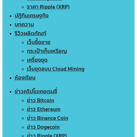
ราคา Ripple (XRP)
ปฏิทินเศรษฐกิจ
บทความ
รีวิวผลิตภัณฑ์
เว็บซื้อขาย
กระเป๋าเก็บเหรียญ
เครื่องขุด
เว็บขุดแบบ Cloud Mining
ห้องเรียน
ข่าวคริปโตเคอเรนซี่
ข่าว Bitcoin
ข่าว Ethereum
ข่าว Binance Coin
ข่าว Dogecoin
ข่าว Ripple (XRP)