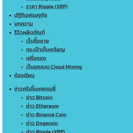
ราคา Ripple (XRP)
ปฏิทินเศรษฐกิจ
บทความ
รีวิวผลิตภัณฑ์
เว็บซื้อขาย
กระเป๋าเก็บเหรียญ
เครื่องขุด
เว็บขุดแบบ Cloud Mining
ห้องเรียน
ข่าวคริปโตเคอเรนซี่
ข่าว Bitcoin
ข่าว Ethereum
ข่าว Binance Coin
ข่าว Dogecoin
ข่าว Ripple (XRP)