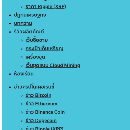
ราคา Ripple (XRP)
ปฏิทินเศรษฐกิจ
บทความ
รีวิวผลิตภัณฑ์
เว็บซื้อขาย
กระเป๋าเก็บเหรียญ
เครื่องขุด
เว็บขุดแบบ Cloud Mining
ห้องเรียน
ข่าวคริปโตเคอเรนซี่
ข่าว Bitcoin
ข่าว Ethereum
ข่าว Binance Coin
ข่าว Dogecoin
ข่าว Ripple (XRP)