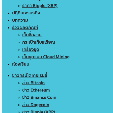
ราคา Ripple (XRP)
ปฏิทินเศรษฐกิจ
บทความ
รีวิวผลิตภัณฑ์
เว็บซื้อขาย
กระเป๋าเก็บเหรียญ
เครื่องขุด
เว็บขุดแบบ Cloud Mining
ห้องเรียน
ข่าวคริปโตเคอเรนซี่
ข่าว Bitcoin
ข่าว Ethereum
ข่าว Binance Coin
ข่าว Dogecoin
ข่าว Ripple (XRP)