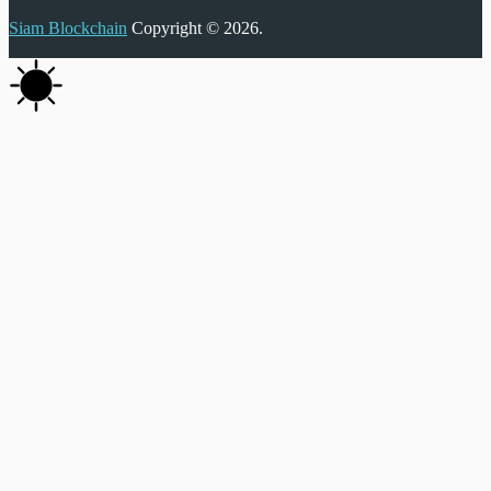
Siam Blockchain
Copyright © 2026.