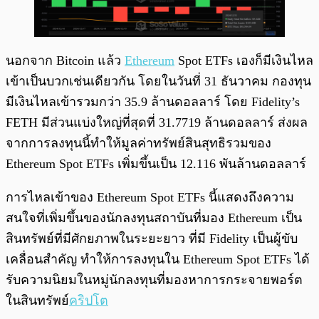
นอกจาก Bitcoin แล้ว
Ethereum
Spot ETFs เองก็มีเงินไหล
เข้าเป็นบวกเช่นเดียวกัน โดยในวันที่ 31 ธันวาคม กองทุน
มีเงินไหลเข้ารวมกว่า 35.9 ล้านดอลลาร์ โดย Fidelity’s
FETH มีส่วนแบ่งใหญ่ที่สุดที่ 31.7719 ล้านดอลลาร์ ส่งผล
จากการลงทุนนี้ทำให้มูลค่าทรัพย์สินสุทธิรวมของ
Ethereum Spot ETFs เพิ่มขึ้นเป็น 12.116 พันล้านดอลลาร์
การไหลเข้าของ Ethereum Spot ETFs นี้แสดงถึงความ
สนใจที่เพิ่มขึ้นของนักลงทุนสถาบันที่มอง Ethereum เป็น
สินทรัพย์ที่มีศักยภาพในระยะยาว ที่มี Fidelity เป็นผู้ขับ
เคลื่อนสำคัญ ทำให้การลงทุนใน Ethereum Spot ETFs ได้
รับความนิยมในหมู่นักลงทุนที่มองหาการกระจายพอร์ต
ในสินทรัพย์
คริปโต