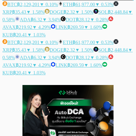
BTC
฿2,129,201
▼ 0.10%
ETH
฿61,977.00
▼ 0.53%
XRP
฿35.43
▼ 1.58%
DOGE
฿2.32
▼ 1.50%
SOL
฿2,448.84
▼
0.58%
ADA
฿6.32
▼ 3.94%
DOT
฿28.12
▼ 0.28%
AVAX
฿219.92
▼ 4.29%
LINK
฿269.59
▼ 1.60%
KUB
฿20.41
▼ 1.03%
BTC
฿2,129,201
▼ 0.10%
ETH
฿61,977.00
▼ 0.53%
XRP
฿35.43
▼ 1.58%
DOGE
฿2.32
▼ 1.50%
SOL
฿2,448.84
▼
0.58%
ADA
฿6.32
▼ 3.94%
DOT
฿28.12
▼ 0.28%
AVAX
฿219.92
▼ 4.29%
LINK
฿269.59
▼ 1.60%
KUB
฿20.41
▼ 1.03%