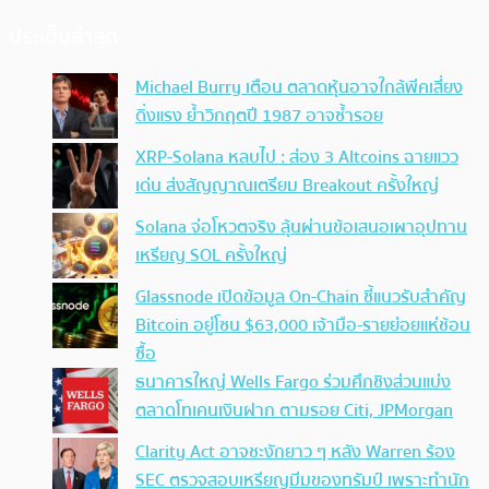
ประเด็นล่าสุด
Michael Burry เตือน ตลาดหุ้นอาจใกล้พีคเสี่ยง
ดิ่งแรง ย้ำวิกฤตปี 1987 อาจซ้ำรอย
XRP-Solana หลบไป : ส่อง 3 Altcoins ฉายแวว
เด่น ส่งสัญญาณเตรียม Breakout ครั้งใหญ่
Solana จ่อโหวตจริง ลุ้นผ่านข้อเสนอเผาอุปทาน
เหรียญ SOL ครั้งใหญ่
Glassnode เปิดข้อมูล On-Chain ชี้แนวรับสำคัญ
Bitcoin อยู่โซน $63,000 เจ้ามือ-รายย่อยแห่ช้อน
ซื้อ
ธนาคารใหญ่ Wells Fargo ร่วมศึกชิงส่วนแบ่ง
ตลาดโทเคนเงินฝาก ตามรอย Citi, JPMorgan
Clarity Act อาจชะงักยาว ๆ หลัง Warren ร้อง
SEC ตรวจสอบเหรียญมีมของทรัมป์ เพราะทำนัก