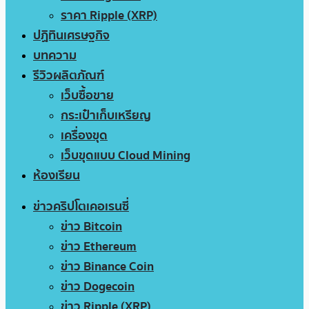
ราคา Ripple (XRP)
ปฏิทินเศรษฐกิจ
บทความ
รีวิวผลิตภัณฑ์
เว็บซื้อขาย
กระเป๋าเก็บเหรียญ
เครื่องขุด
เว็บขุดแบบ Cloud Mining
ห้องเรียน
ข่าวคริปโตเคอเรนซี่
ข่าว Bitcoin
ข่าว Ethereum
ข่าว Binance Coin
ข่าว Dogecoin
ข่าว Ripple (XRP)