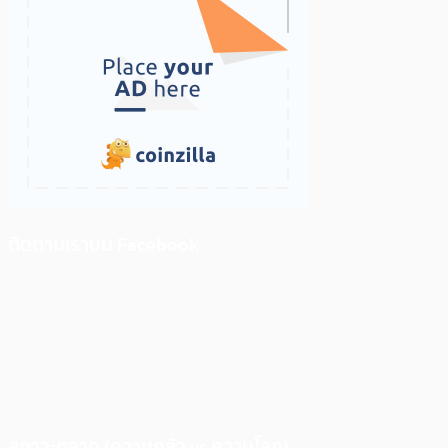
ติดตามเราบน Facebook
สภาวะตลาด (ความกลัว vs ความโลภ)