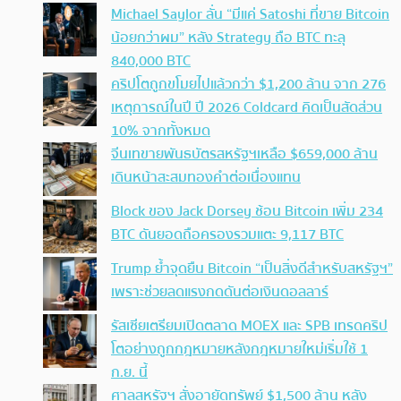
Michael Saylor ลั่น “มีแค่ Satoshi ที่ขาย Bitcoin
น้อยกว่าผม” หลัง Strategy ถือ BTC ทะลุ
840,000 BTC
คริปโตถูกขโมยไปแล้วกว่า $1,200 ล้าน จาก 276
เหตุการณ์ในปี ปี 2026 Coldcard คิดเป็นสัดส่วน
10% จากทั้งหมด
จีนเทขายพันธบัตรสหรัฐฯเหลือ $659,000 ล้าน
เดินหน้าสะสมทองคำต่อเนื่องแทน
Block ของ Jack Dorsey ช้อน Bitcoin เพิ่ม 234
BTC ดันยอดถือครองรวมแตะ 9,117 BTC
Trump ย้ำจุดยืน Bitcoin “เป็นสิ่งดีสำหรับสหรัฐฯ”
เพราะช่วยลดแรงกดดันต่อเงินดอลลาร์
รัสเซียเตรียมเปิดตลาด MOEX และ SPB เทรดคริป
โตอย่างถูกกฎหมายหลังกฎหมายใหม่เริ่มใช้ 1
ก.ย. นี้
ศาลสหรัฐฯ สั่งอายัดทรัพย์ $1,500 ล้าน หลัง