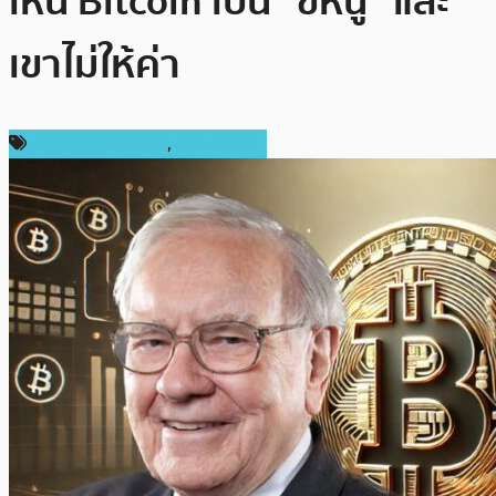
เห็น Bitcoin เป็น “ขี้หนู” และ
เขาไม่ให้ค่า
ข่าวคริปโตเคอเรนซี่
,
ต่างประเทศ