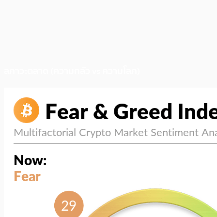
สภาวะตลาด (ความกลัว vs ความโลภ)