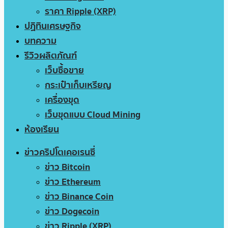
ราคา Ripple (XRP)
ปฏิทินเศรษฐกิจ
บทความ
รีวิวผลิตภัณฑ์
เว็บซื้อขาย
กระเป๋าเก็บเหรียญ
เครื่องขุด
เว็บขุดแบบ Cloud Mining
ห้องเรียน
ข่าวคริปโตเคอเรนซี่
ข่าว Bitcoin
ข่าว Ethereum
ข่าว Binance Coin
ข่าว Dogecoin
ข่าว Ripple (XRP)