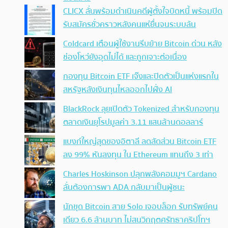
CLICX ลั่นพร้อมดำเนินคดีผู้ตั้งใจบิดหนี้ พร้อมปิด
รับสมัครชั่วคราวหลังคนแห่ยื่นจนระบบล้น
Coldcard เตือนผู้ใช้งานรีบย้าย Bitcoin ด่วน หลัง
ช่องโหว่ยังอุดไม่ได้ และถูกเจาะต่อเนื่อง
กองทุน Bitcoin ETF เจ๊งและปิดตัวเป็นแห่งแรกใน
สหรัฐหลังเงินทุนไหลออกไปฝั่ง AI
BlackRock ลุยเปิดตัว Tokenized สำหรับกองทุน
ตลาดเงินยุโรปมูลค่า 3.11 แสนล้านดอลลาร์
แบงก์ใหญ่สุดของอิตาลี ลดสัดส่วน Bitcoin ETF
ลง 99% หันลงทุน ใน Ethereum แทนถึง 3 เท่า
Charles Hoskinson ปลุกพลังคอมมูฯ Cardano
ลั่นต้องการพา ADA กลับมาเป็นผู้ชนะ
นักขุด Bitcoin สาย Solo เจอบล็อก รับทรัพย์คน
เดียว 6.6 ล้านบาท ไม่สนวิกฤตศรัทธาคริปโทฯ