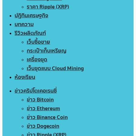
ราคา Ripple (XRP)
ปฏิทินเศรษฐกิจ
บทความ
รีวิวผลิตภัณฑ์
เว็บซื้อขาย
กระเป๋าเก็บเหรียญ
เครื่องขุด
เว็บขุดแบบ Cloud Mining
ห้องเรียน
ข่าวคริปโตเคอเรนซี่
ข่าว Bitcoin
ข่าว Ethereum
ข่าว Binance Coin
ข่าว Dogecoin
ข่าว Ripple (XRP)