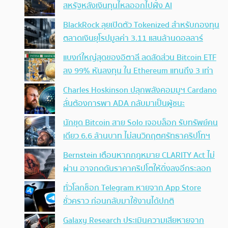
สหรัฐหลังเงินทุนไหลออกไปฝั่ง AI
BlackRock ลุยเปิดตัว Tokenized สำหรับกองทุน
ตลาดเงินยุโรปมูลค่า 3.11 แสนล้านดอลลาร์
แบงก์ใหญ่สุดของอิตาลี ลดสัดส่วน Bitcoin ETF
ลง 99% หันลงทุน ใน Ethereum แทนถึง 3 เท่า
Charles Hoskinson ปลุกพลังคอมมูฯ Cardano
ลั่นต้องการพา ADA กลับมาเป็นผู้ชนะ
นักขุด Bitcoin สาย Solo เจอบล็อก รับทรัพย์คน
เดียว 6.6 ล้านบาท ไม่สนวิกฤตศรัทธาคริปโทฯ
Bernstein เตือนหากกฎหมาย CLARITY Act ไม่
ผ่าน อาจกดดันราคาคริปโตให้ดิ่งลงอีกระลอก
ทั่วโลกช็อก Telegram หายจาก App Store
ชั่วคราว ก่อนกลับมาใช้งานได้ปกติ
Galaxy Research ประเมินความเสียหายจาก