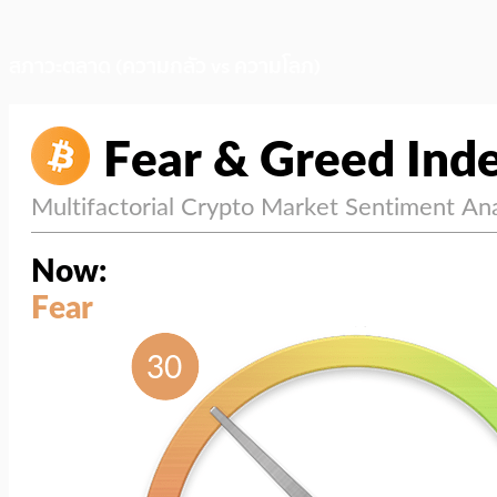
สภาวะตลาด (ความกลัว vs ความโลภ)