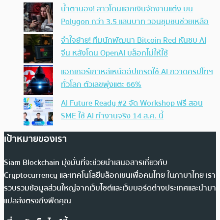
น้ำตานอง! สาวโดนแฮกเงินจัดงานแต่ง บน
Polygon กว่า 3.5 แสนบาท วอนชุมชนช่วยเหลือ
จำใจย้าย! ทีมนักพัฒนา Bitcoin Red หันซบ AI
จีน หลังโดน OpenAI บล็อกไม่ให้ใช้
แฮกเกอร์เกาหลีเหนืออัปเกรดใช้ AI กวาดคริปโทฯ
ทั่วโลก ตัวเลขพุ่งแตะ 66%
AI Future Ready #2 จัด Workshop ฟรี สอน
SME ใช้ AI ทำงานจริง 14 ส.ค. นี้
เป้าหมายของเรา
Siam Blockchain มุ่งมั่นที่จะช่วยนำเสนอสารเกี่ยวกับ
Cryptocurrency และเทคโนโลยีบล็อกเชนเพื่อคนไทย ในภาษาไทย เรา
รวบรวมข้อมูลส่วนใหญ่จากเว็บไซต์และเว็บบอร์ดต่างประเทศและนำมา
แปลส่งตรงถึงฟีดคุณ