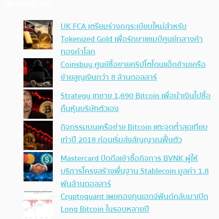
ประเด็นล่าสุด
UK FCA เตรียมร่างกฎระเบียบใหม่สำหรับ
Tokenized Gold เพื่อรักษาแชมป์ศูนย์กลางค้า
ทองคำโลก
Coinsbuy ศูนย์ซื้อขายคริปโตโดนแฮ็กข้ามเครือ
ข่ายสูญเงินกว่า 8 ล้านดอลลาร์
Strategy เทขาย 1,690 Bitcoin เพื่อนำเงินไปซื้อ
คืนหุ้นบริษัทตัวเอง
กิจกรรมบนเครือข่าย Bitcoin แตะจุดต่ำสุดเทียบ
เท่าปี 2018 ก่อนเริ่มส่งสัญญาณฟื้นตัว
Mastercard ปิดดีลเข้าซื้อกิจการ BVNK ผู้ให้
บริการโครงสร้างพื้นฐาน Stablecoin มูลค่า 1.8
พันล้านดอลลาร์
Cryptoquant เผยกองทุนเฮดจ์ฟันด์กลับมาเปิด
Long Bitcoin ในรอบหลายปี