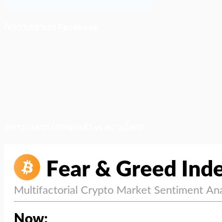
ติดตามเราบน Facebook
สภาวะตลาด (ความกลัว vs ความโลภ)