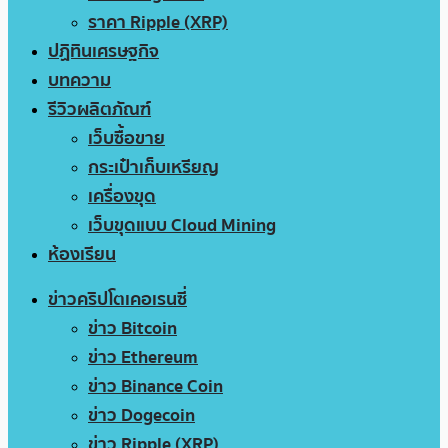
ราคา Ripple (XRP)
ปฏิทินเศรษฐกิจ
บทความ
รีวิวผลิตภัณฑ์
เว็บซื้อขาย
กระเป๋าเก็บเหรียญ
เครื่องขุด
เว็บขุดแบบ Cloud Mining
ห้องเรียน
ข่าวคริปโตเคอเรนซี่
ข่าว Bitcoin
ข่าว Ethereum
ข่าว Binance Coin
ข่าว Dogecoin
ข่าว Ripple (XRP)