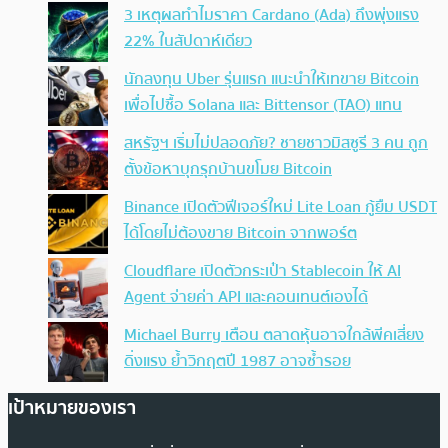
3 เหตุผลทำไมราคา Cardano (Ada) ถึงพุ่งแรง
22% ในสัปดาห์เดียว
นักลงทุน Uber รุ่นแรก แนะนำให้เทขาย Bitcoin
เพื่อไปซื้อ Solana และ Bittensor (TAO) แทน
สหรัฐฯ เริ่มไม่ปลอดภัย? ชายชาวมิสซูรี 3 คน ถูก
ตั้งข้อหาบุกรุกบ้านขโมย Bitcoin
Binance เปิดตัวฟีเจอร์ใหม่ Lite Loan กู้ยืม USDT
ได้โดยไม่ต้องขาย Bitcoin จากพอร์ต
Cloudflare เปิดตัวกระเป๋า Stablecoin ให้ AI
Agent จ่ายค่า API และคอนเทนต์เองได้
Michael Burry เตือน ตลาดหุ้นอาจใกล้พีคเสี่ยง
ดิ่งแรง ย้ำวิกฤตปี 1987 อาจซ้ำรอย
เป้าหมายของเรา