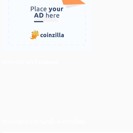
ติดตามเราบน Facebook
สภาวะตลาด (ความกลัว vs ความโลภ)