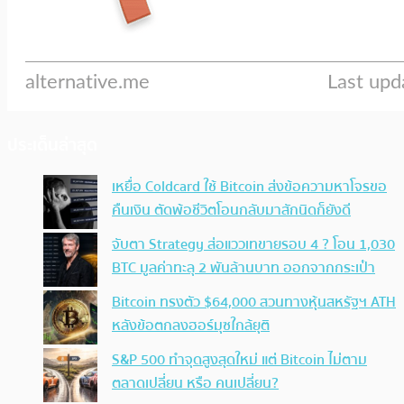
ประเด็นล่าสุด
เหยื่อ Coldcard ใช้ Bitcoin ส่งข้อความหาโจรขอ
คืนเงิน ตัดพ้อชีวิตโอนกลับมาสักนิดก็ยังดี
จับตา Strategy ส่อแววเทขายรอบ 4 ? โอน 1,030
BTC มูลค่าทะลุ 2 พันล้านบาท ออกจากกระเป๋า
Bitcoin ทรงตัว $64,000 สวนทางหุ้นสหรัฐฯ ATH
หลังข้อตกลงฮอร์มุซใกล้ยุติ
S&P 500 ทำจุดสูงสุดใหม่ แต่ Bitcoin ไม่ตาม
ตลาดเปลี่ยน หรือ คนเปลี่ยน?