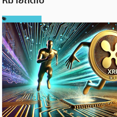
หมายถัดไป
ข่าวคริปโตเคอเรนซี่