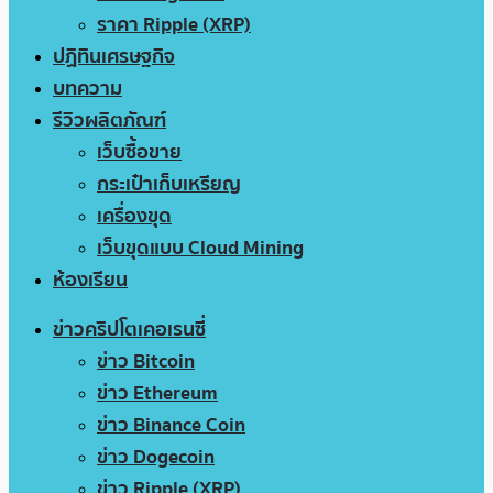
ราคา Ripple (XRP)
ปฏิทินเศรษฐกิจ
บทความ
รีวิวผลิตภัณฑ์
เว็บซื้อขาย
กระเป๋าเก็บเหรียญ
เครื่องขุด
เว็บขุดแบบ Cloud Mining
ห้องเรียน
ข่าวคริปโตเคอเรนซี่
ข่าว Bitcoin
ข่าว Ethereum
ข่าว Binance Coin
ข่าว Dogecoin
ข่าว Ripple (XRP)