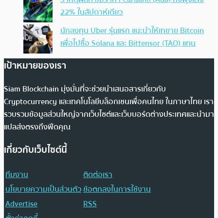
22% ในสัปดาห์เดียว
นักลงทุน Uber รุ่นแรก แนะนำให้เทขาย Bitcoin
เพื่อไปซื้อ Solana และ Bittensor (TAO) แทน
เป้าหมายของเรา
Siam Blockchain มุ่งมั่นที่จะช่วยนำเสนอสารเกี่ยวกับ
Cryptocurrency และเทคโนโลยีบล็อกเชนเพื่อคนไทย ในภาษาไทย เรา
รวบรวมข้อมูลส่วนใหญ่จากเว็บไซต์และเว็บบอร์ดต่างประเทศและนำมา
แปลส่งตรงถึงฟีดคุณ
เกี่ยวกับเว็บไซต์นี้
ทีมงาน
ติดต่อเรา
นโยบายความเป็นส่วนตัว
ข้อตกลงในการใช้งาน
Advertise
RSS