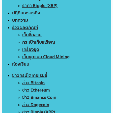
ราคา Ripple (XRP)
ปฏิทินเศรษฐกิจ
บทความ
รีวิวผลิตภัณฑ์
เว็บซื้อขาย
กระเป๋าเก็บเหรียญ
เครื่องขุด
เว็บขุดแบบ Cloud Mining
ห้องเรียน
ข่าวคริปโตเคอเรนซี่
ข่าว Bitcoin
ข่าว Ethereum
ข่าว Binance Coin
ข่าว Dogecoin
ข่าว Ripple (XRP)