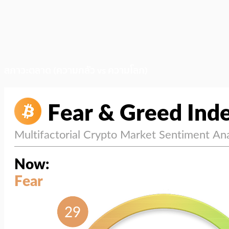
สภาวะตลาด (ความกลัว vs ความโลภ)