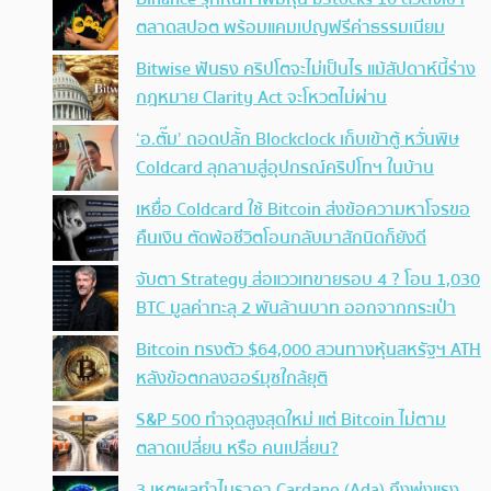
ตลาดสปอต พร้อมแคมเปญฟรีค่าธรรมเนียม
Bitwise ฟันธง คริปโตจะไม่เป็นไร แม้สัปดาห์นี้ร่าง
กฎหมาย Clarity Act จะโหวตไม่ผ่าน
‘อ.ตั๊ม’ ถอดปลั้ก Blockclock เก็บเข้าตู้ หวั่นพิษ
Coldcard ลุกลามสู่อุปกรณ์คริปโทฯ ในบ้าน
เหยื่อ Coldcard ใช้ Bitcoin ส่งข้อความหาโจรขอ
คืนเงิน ตัดพ้อชีวิตโอนกลับมาสักนิดก็ยังดี
จับตา Strategy ส่อแววเทขายรอบ 4 ? โอน 1,030
BTC มูลค่าทะลุ 2 พันล้านบาท ออกจากกระเป๋า
Bitcoin ทรงตัว $64,000 สวนทางหุ้นสหรัฐฯ ATH
หลังข้อตกลงฮอร์มุซใกล้ยุติ
S&P 500 ทำจุดสูงสุดใหม่ แต่ Bitcoin ไม่ตาม
ตลาดเปลี่ยน หรือ คนเปลี่ยน?
3 เหตุผลทำไมราคา Cardano (Ada) ถึงพุ่งแรง