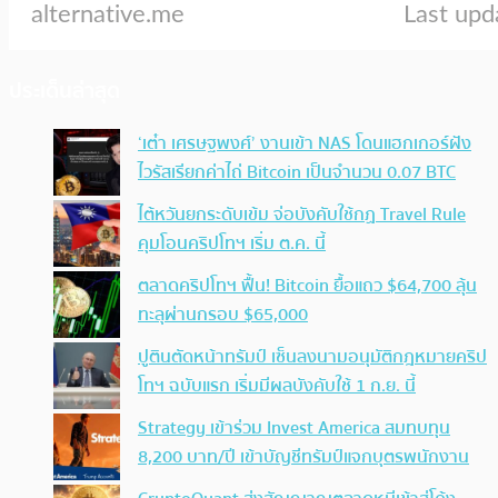
ประเด็นล่าสุด
‘เต๋า เศรษฐพงศ์’ งานเข้า NAS โดนแฮกเกอร์ฝัง
ไวรัสเรียกค่าไถ่ Bitcoin เป็นจำนวน 0.07 BTC
ไต้หวันยกระดับเข้ม จ่อบังคับใช้กฏ Travel Rule
คุมโอนคริปโทฯ เริ่ม ต.ค. นี้
ตลาดคริปโทฯ ฟื้น! Bitcoin ยื้อแถว $64,700 ลุ้น
ทะลุผ่านกรอบ $65,000
ปูตินตัดหน้าทรัมป์ เซ็นลงนามอนุมัติกฎหมายคริป
โทฯ ฉบับแรก เริ่มมีผลบังคับใช้ 1 ก.ย. นี้
Strategy เข้าร่วม Invest America สมทบทุน
8,200 บาท/ปี เข้าบัญชีทรัมป์แจกบุตรพนักงาน