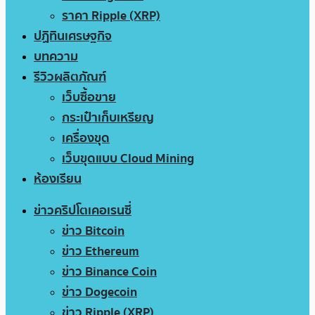
ราคา Ripple (XRP)
ปฏิทินเศรษฐกิจ
บทความ
รีวิวผลิตภัณฑ์
เว็บซื้อขาย
กระเป๋าเก็บเหรียญ
เครื่องขุด
เว็บขุดแบบ Cloud Mining
ห้องเรียน
ข่าวคริปโตเคอเรนซี่
ข่าว Bitcoin
ข่าว Ethereum
ข่าว Binance Coin
ข่าว Dogecoin
ข่าว Ripple (XRP)