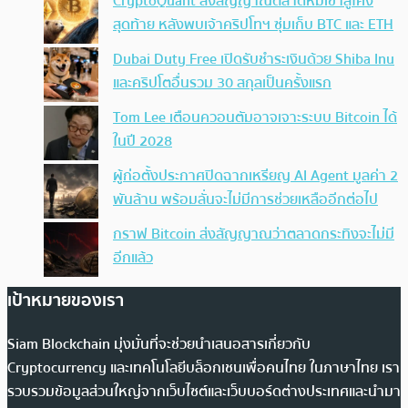
CryptoQuant ส่งสัญญาณตลาดหมีเข้าสู่โค้ง
สุดท้าย หลังพบเจ้าคริปโทฯ ซุ่มเก็บ BTC และ ETH
Dubai Duty Free เปิดรับชำระเงินด้วย Shiba Inu
และคริปโตอื่นรวม 30 สกุลเป็นครั้งแรก
Tom Lee เตือนควอนตัมอาจเจาะระบบ Bitcoin ได้
ในปี 2028
ผู้ก่อตั้งประกาศปิดฉากเหรียญ AI Agent มูลค่า 2
พันล้าน พร้อมลั่นจะไม่มีการช่วยเหลืออีกต่อไป
กราฟ Bitcoin ส่งสัญญาณว่าตลาดกระทิงจะไม่มี
อีกแล้ว
เป้าหมายของเรา
Siam Blockchain มุ่งมั่นที่จะช่วยนำเสนอสารเกี่ยวกับ
Cryptocurrency และเทคโนโลยีบล็อกเชนเพื่อคนไทย ในภาษาไทย เรา
รวบรวมข้อมูลส่วนใหญ่จากเว็บไซต์และเว็บบอร์ดต่างประเทศและนำมา