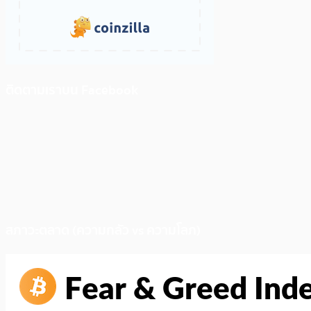
ติดตามเราบน Facebook
สภาวะตลาด (ความกลัว vs ความโลภ)