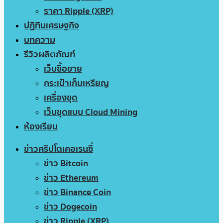
ราคา Ripple (XRP)
ปฏิทินเศรษฐกิจ
บทความ
รีวิวผลิตภัณฑ์
เว็บซื้อขาย
กระเป๋าเก็บเหรียญ
เครื่องขุด
เว็บขุดแบบ Cloud Mining
ห้องเรียน
ข่าวคริปโตเคอเรนซี่
ข่าว Bitcoin
ข่าว Ethereum
ข่าว Binance Coin
ข่าว Dogecoin
ข่าว Ripple (XRP)