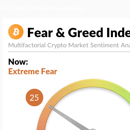
สภาวะตลาด (ความกลัว vs ความโลภ)