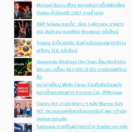
Michael Burry เตือน ตลาดหุ้นอาจใกล้พีคเสี่ยง
ดิ่งแรง ย้ำวิกฤตปี 1987 อาจซ้ำรอย
XRP-Solana หลบไป : ส่อง 3 Altcoins ฉายแวว
เด่น ส่งสัญญาณเตรียม Breakout ครั้งใหญ่
Solana จ่อโหวตจริง ลุ้นผ่านข้อเสนอเผาอุปทาน
เหรียญ SOL ครั้งใหญ่
Glassnode เปิดข้อมูล On-Chain ชี้แนวรับสำคัญ
Bitcoin อยู่โซน $63,000 เจ้ามือ-รายย่อยแห่ช้อน
ซื้อ
ธนาคารใหญ่ Wells Fargo ร่วมศึกชิงส่วนแบ่ง
ตลาดโทเคนเงินฝาก ตามรอย Citi, JPMorgan
Clarity Act อาจชะงักยาว ๆ หลัง Warren ร้อง
SEC ตรวจสอบเหรียญมีมของทรัมป์ เพราะทำนัก
ลงทุนขาดทุนยับ
Samsung อาจเป็นผู้นำแจกจ่าย Stablecoin หลัง