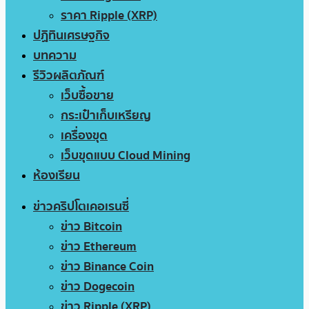
ราคา Ripple (XRP)
ปฏิทินเศรษฐกิจ
บทความ
รีวิวผลิตภัณฑ์
เว็บซื้อขาย
กระเป๋าเก็บเหรียญ
เครื่องขุด
เว็บขุดแบบ Cloud Mining
ห้องเรียน
ข่าวคริปโตเคอเรนซี่
ข่าว Bitcoin
ข่าว Ethereum
ข่าว Binance Coin
ข่าว Dogecoin
ข่าว Ripple (XRP)