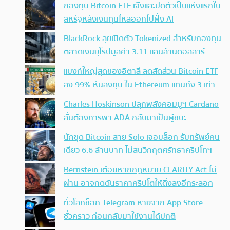
กองทุน Bitcoin ETF เจ๊งและปิดตัวเป็นแห่งแรกใน
สหรัฐหลังเงินทุนไหลออกไปฝั่ง AI
BlackRock ลุยเปิดตัว Tokenized สำหรับกองทุน
ตลาดเงินยุโรปมูลค่า 3.11 แสนล้านดอลลาร์
แบงก์ใหญ่สุดของอิตาลี ลดสัดส่วน Bitcoin ETF
ลง 99% หันลงทุน ใน Ethereum แทนถึง 3 เท่า
Charles Hoskinson ปลุกพลังคอมมูฯ Cardano
ลั่นต้องการพา ADA กลับมาเป็นผู้ชนะ
นักขุด Bitcoin สาย Solo เจอบล็อก รับทรัพย์คน
เดียว 6.6 ล้านบาท ไม่สนวิกฤตศรัทธาคริปโทฯ
Bernstein เตือนหากกฎหมาย CLARITY Act ไม่
ผ่าน อาจกดดันราคาคริปโตให้ดิ่งลงอีกระลอก
ทั่วโลกช็อก Telegram หายจาก App Store
ชั่วคราว ก่อนกลับมาใช้งานได้ปกติ