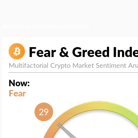
สภาวะตลาด (ความกลัว vs ความโลภ)