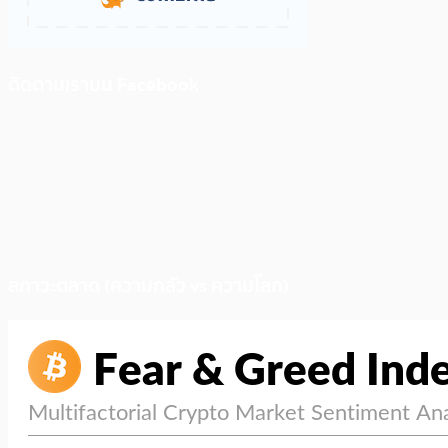
ติดตามเราบน Facebook
สภาวะตลาด (ความกลัว vs ความโลภ)