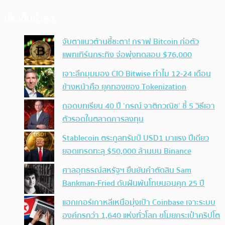
ประเด็นล่าสุด
จับตาแนวต้านชี้ชะตา! กราฟ Bitcoin ก่อตัว
แพทเทิร์นกระทิง จ่อพุ่งทดสอบ $76,000
เจาะลึกมุมมอง CIO Bitwise ทำไม 12-24 เดือน
ข้างหน้าคือ ยุคทองของ Tokenization
ถอดบทเรียน 40 ปี ‘กรณ์ จาติกวณิช’ ชี้ 5 วิธีเอา
ตัวรอดในตลาดการลงทุน
Stablecoin ตระกูลทรัมป์ USD1 มาแรง ปีเดียว
ยอดเทรดทะลุ $50,000 ล้านบน Binance
ศาลอุทธรณ์สหรัฐฯ ยืนยันคำตัดสิน Sam
Bankman-Fried ดับฝันพ้นโทษนอนคุก 25 ปี
แฮกเกอร์เกาหลีเหนือมุ่งเป้า Coinbase เจาะระบบ
องค์กรกว่า 1,640 แห่งทั่วโลก ขโมยกระเป๋าคริปโต