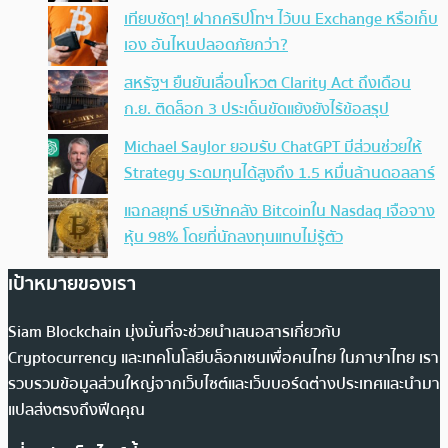
เทียบชัดๆ! ฝากคริปโทฯ ไว้บน Exchange หรือเก็บ
เอง อันไหนปลอดภัยกว่า?
สหรัฐฯ ยืนยันเลื่อนโหวต Clarity Act ถึงเดือน
ก.ย. ติดล็อก 3 ประเด็นขัดแย้งยังไร้ข้อสรุป
Michael Saylor ยอมรับ ChatGPT มีส่วนช่วยให้
Strategy ระดมทุนได้สูงถึง 1.5 หมื่นล้านดอลลาร์
แฉกลยุทธ์ บริษัทคลัง Bitcoinใน Nasdaq เจือจาง
หุ้น 98% โดยที่นักลงทุนแทบไม่รู้ตัว
เป้าหมายของเรา
Siam Blockchain มุ่งมั่นที่จะช่วยนำเสนอสารเกี่ยวกับ
Cryptocurrency และเทคโนโลยีบล็อกเชนเพื่อคนไทย ในภาษาไทย เรา
รวบรวมข้อมูลส่วนใหญ่จากเว็บไซต์และเว็บบอร์ดต่างประเทศและนำมา
แปลส่งตรงถึงฟีดคุณ