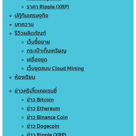
ราคา Ripple (XRP)
ปฏิทินเศรษฐกิจ
บทความ
รีวิวผลิตภัณฑ์
เว็บซื้อขาย
กระเป๋าเก็บเหรียญ
เครื่องขุด
เว็บขุดแบบ Cloud Mining
ห้องเรียน
ข่าวคริปโตเคอเรนซี่
ข่าว Bitcoin
ข่าว Ethereum
ข่าว Binance Coin
ข่าว Dogecoin
ข่าว Ripple (XRP)