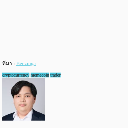
ที่มา :
Benzinga
cryptocurrency
memecoin
trader