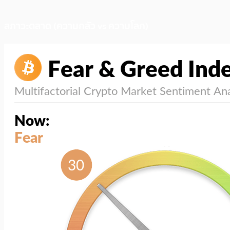
สภาวะตลาด (ความกลัว vs ความโลภ)