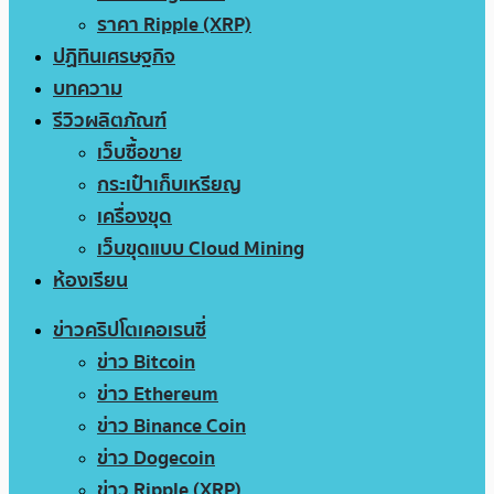
ราคา Ripple (XRP)
ปฏิทินเศรษฐกิจ
บทความ
รีวิวผลิตภัณฑ์
เว็บซื้อขาย
กระเป๋าเก็บเหรียญ
เครื่องขุด
เว็บขุดแบบ Cloud Mining
ห้องเรียน
ข่าวคริปโตเคอเรนซี่
ข่าว Bitcoin
ข่าว Ethereum
ข่าว Binance Coin
ข่าว Dogecoin
ข่าว Ripple (XRP)