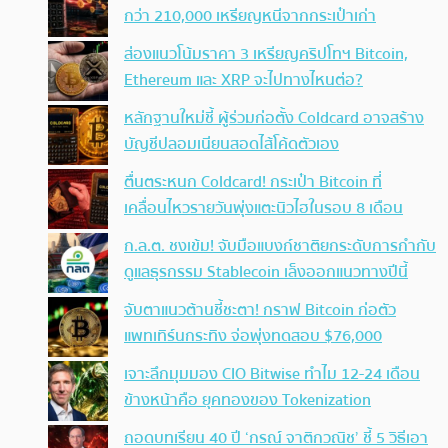
กว่า 210,000 เหรียญหนีจากกระเป๋าเก่า
ส่องแนวโน้มราคา 3 เหรียญคริปโทฯ Bitcoin,
Ethereum และ XRP จะไปทางไหนต่อ?
หลักฐานใหม่ชี้ ผู้ร่วมก่อตั้ง Coldcard อาจสร้าง
บัญชีปลอมเนียนสอดไส้โค้ดตัวเอง
ตื่นตระหนก Coldcard! กระเป๋า Bitcoin ที่
เคลื่อนไหวรายวันพุ่งแตะนิวไฮในรอบ 8 เดือน
ก.ล.ต. ชงเข้ม! จับมือแบงก์ชาติยกระดับการกำกับ
ดูแลธุรกรรม Stablecoin เล็งออกแนวทางปีนี้
จับตาแนวต้านชี้ชะตา! กราฟ Bitcoin ก่อตัว
แพทเทิร์นกระทิง จ่อพุ่งทดสอบ $76,000
เจาะลึกมุมมอง CIO Bitwise ทำไม 12-24 เดือน
ข้างหน้าคือ ยุคทองของ Tokenization
ถอดบทเรียน 40 ปี ‘กรณ์ จาติกวณิช’ ชี้ 5 วิธีเอา