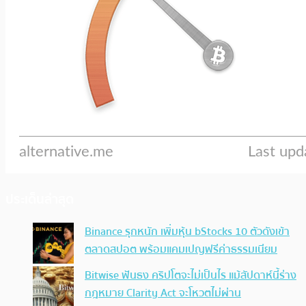
ประเด็นล่าสุด
Binance รุกหนัก เพิ่มหุ้น bStocks 10 ตัวดังเข้า
ตลาดสปอต พร้อมแคมเปญฟรีค่าธรรมเนียม
Bitwise ฟันธง คริปโตจะไม่เป็นไร แม้สัปดาห์นี้ร่าง
กฎหมาย Clarity Act จะโหวตไม่ผ่าน