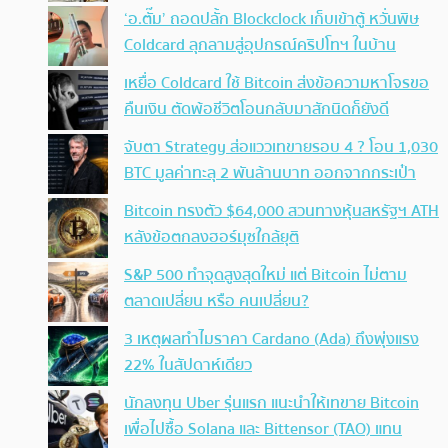
‘อ.ตั๊ม’ ถอดปลั้ก Blockclock เก็บเข้าตู้ หวั่นพิษ
Coldcard ลุกลามสู่อุปกรณ์คริปโทฯ ในบ้าน
เหยื่อ Coldcard ใช้ Bitcoin ส่งข้อความหาโจรขอ
คืนเงิน ตัดพ้อชีวิตโอนกลับมาสักนิดก็ยังดี
จับตา Strategy ส่อแววเทขายรอบ 4 ? โอน 1,030
BTC มูลค่าทะลุ 2 พันล้านบาท ออกจากกระเป๋า
Bitcoin ทรงตัว $64,000 สวนทางหุ้นสหรัฐฯ ATH
หลังข้อตกลงฮอร์มุซใกล้ยุติ
S&P 500 ทำจุดสูงสุดใหม่ แต่ Bitcoin ไม่ตาม
ตลาดเปลี่ยน หรือ คนเปลี่ยน?
3 เหตุผลทำไมราคา Cardano (Ada) ถึงพุ่งแรง
22% ในสัปดาห์เดียว
นักลงทุน Uber รุ่นแรก แนะนำให้เทขาย Bitcoin
เพื่อไปซื้อ Solana และ Bittensor (TAO) แทน