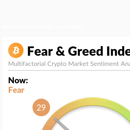
สภาวะตลาด (ความกลัว vs ความโลภ)