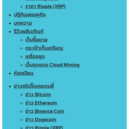
ราคา Ripple (XRP)
ปฏิทินเศรษฐกิจ
บทความ
รีวิวผลิตภัณฑ์
เว็บซื้อขาย
กระเป๋าเก็บเหรียญ
เครื่องขุด
เว็บขุดแบบ Cloud Mining
ห้องเรียน
ข่าวคริปโตเคอเรนซี่
ข่าว Bitcoin
ข่าว Ethereum
ข่าว Binance Coin
ข่าว Dogecoin
ข่าว Ripple (XRP)