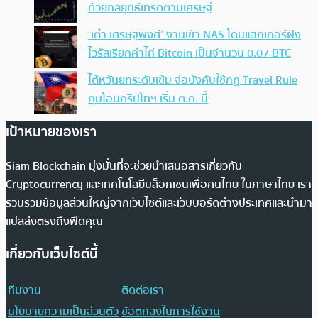
ด้วยกลยุทธ์เทรดตามเศรษฐี
‘เต๋า เศรษฐพงศ์’ งานเข้า NAS โดนแฮกเกอร์ฝัง
ไวรัสเรียกค่าไถ่ Bitcoin เป็นจำนวน 0.07 BTC
ไต้หวันยกระดับเข้ม จ่อบังคับใช้กฏ Travel Rule
คุมโอนคริปโทฯ เริ่ม ต.ค. นี้
เป้าหมายของเรา
Siam Blockchain มุ่งมั่นที่จะช่วยนำเสนอสารเกี่ยวกับ
Cryptocurrency และเทคโนโลยีบล็อกเชนเพื่อคนไทย ในภาษาไทย เรา
รวบรวมข้อมูลส่วนใหญ่จากเว็บไซต์และเว็บบอร์ดต่างประเทศและนำมา
แปลส่งตรงถึงฟีดคุณ
เกี่ยวกับเว็บไซต์นี้
ทีมงาน
ติดต่อเรา
นโยบายความเป็นส่วนตัว
ข้อตกลงในการใช้งาน