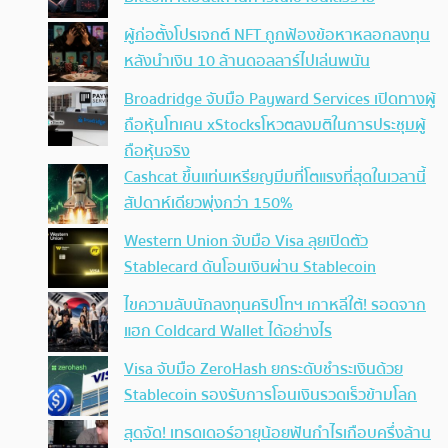
ผู้ก่อตั้งโปรเจกต์ NFT ถูกฟ้องข้อหาหลอกลงทุน
หลังนำเงิน 10 ล้านดอลลาร์ไปเล่นพนัน
Broadridge จับมือ Payward Services เปิดทางผู้
ถือหุ้นโทเคน xStocksโหวตลงมติในการประชุมผู้
ถือหุ้นจริง
Cashcat ขึ้นแท่นเหรียญมีมที่โตแรงที่สุดในเวลานี้
สัปดาห์เดียวพุ่งกว่า 150%
Western Union จับมือ Visa ลุยเปิดตัว
Stablecard ดันโอนเงินผ่าน Stablecoin
ไขความลับนักลงทุนคริปโทฯ เกาหลีใต้! รอดจาก
แฮก Coldcard Wallet ได้อย่างไร
Visa จับมือ ZeroHash ยกระดับชำระเงินด้วย
Stablecoin รองรับการโอนเงินรวดเร็วข้ามโลก
สุดจัด! เทรดเดอร์อายุน้อยฟันกำไรเกือบครึ่งล้าน