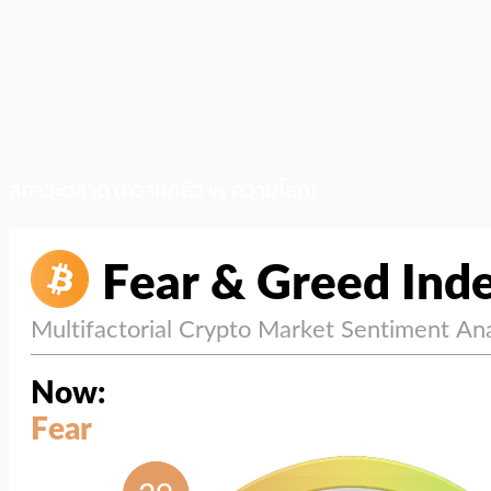
สภาวะตลาด (ความกลัว vs ความโลภ)