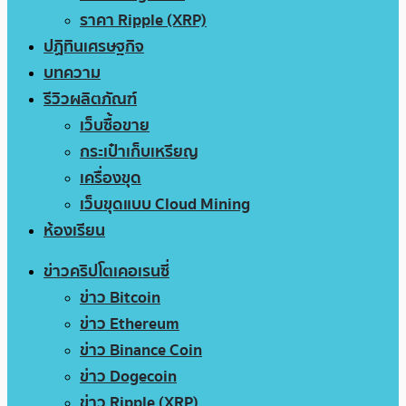
ราคา Ripple (XRP)
ปฏิทินเศรษฐกิจ
บทความ
รีวิวผลิตภัณฑ์
เว็บซื้อขาย
กระเป๋าเก็บเหรียญ
เครื่องขุด
เว็บขุดแบบ Cloud Mining
ห้องเรียน
ข่าวคริปโตเคอเรนซี่
ข่าว Bitcoin
ข่าว Ethereum
ข่าว Binance Coin
ข่าว Dogecoin
ข่าว Ripple (XRP)