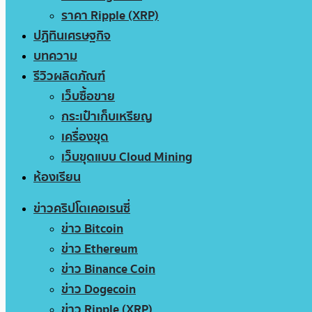
ราคา Ripple (XRP)
ปฏิทินเศรษฐกิจ
บทความ
รีวิวผลิตภัณฑ์
เว็บซื้อขาย
กระเป๋าเก็บเหรียญ
เครื่องขุด
เว็บขุดแบบ Cloud Mining
ห้องเรียน
ข่าวคริปโตเคอเรนซี่
ข่าว Bitcoin
ข่าว Ethereum
ข่าว Binance Coin
ข่าว Dogecoin
ข่าว Ripple (XRP)