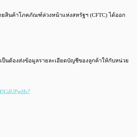
0:00
/
0:00
ขายสินค้าโภคภัณฑ์ล่วงหน้าแห่งสหรัฐฯ (CFTC) ได้ออก
ป็นต้องส่งข้อมูลรายละเอียดบัญชีของลูกค้าให้กับหน่วย
m/YlCdUPwHs7