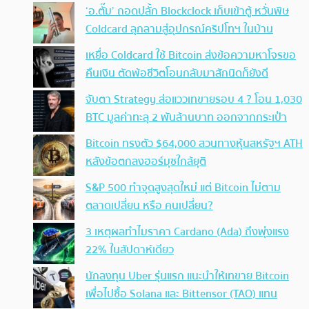
‘อ.ตั๊ม’ ถอดปลั้ก Blockclock เก็บเข้าตู้ หวั่นพิษ
Coldcard ลุกลามสู่อุปกรณ์คริปโทฯ ในบ้าน
เหยื่อ Coldcard ใช้ Bitcoin ส่งข้อความหาโจรขอ
คืนเงิน ตัดพ้อชีวิตโอนกลับมาสักนิดก็ยังดี
จับตา Strategy ส่อแววเทขายรอบ 4 ? โอน 1,030
BTC มูลค่าทะลุ 2 พันล้านบาท ออกจากกระเป๋า
Bitcoin ทรงตัว $64,000 สวนทางหุ้นสหรัฐฯ ATH
หลังข้อตกลงฮอร์มุซใกล้ยุติ
S&P 500 ทำจุดสูงสุดใหม่ แต่ Bitcoin ไม่ตาม
ตลาดเปลี่ยน หรือ คนเปลี่ยน?
3 เหตุผลทำไมราคา Cardano (Ada) ถึงพุ่งแรง
22% ในสัปดาห์เดียว
นักลงทุน Uber รุ่นแรก แนะนำให้เทขาย Bitcoin
เพื่อไปซื้อ Solana และ Bittensor (TAO) แทน