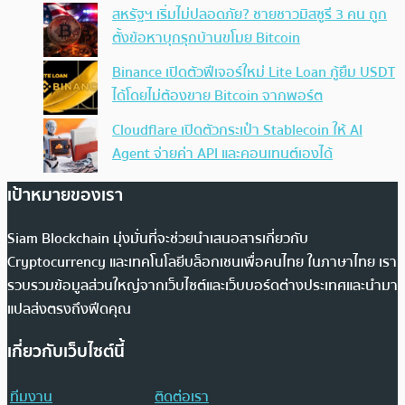
สหรัฐฯ เริ่มไม่ปลอดภัย? ชายชาวมิสซูรี 3 คน ถูก
ตั้งข้อหาบุกรุกบ้านขโมย Bitcoin
Binance เปิดตัวฟีเจอร์ใหม่ Lite Loan กู้ยืม USDT
ได้โดยไม่ต้องขาย Bitcoin จากพอร์ต
Cloudflare เปิดตัวกระเป๋า Stablecoin ให้ AI
Agent จ่ายค่า API และคอนเทนต์เองได้
เป้าหมายของเรา
Siam Blockchain มุ่งมั่นที่จะช่วยนำเสนอสารเกี่ยวกับ
Cryptocurrency และเทคโนโลยีบล็อกเชนเพื่อคนไทย ในภาษาไทย เรา
รวบรวมข้อมูลส่วนใหญ่จากเว็บไซต์และเว็บบอร์ดต่างประเทศและนำมา
แปลส่งตรงถึงฟีดคุณ
เกี่ยวกับเว็บไซต์นี้
ทีมงาน
ติดต่อเรา