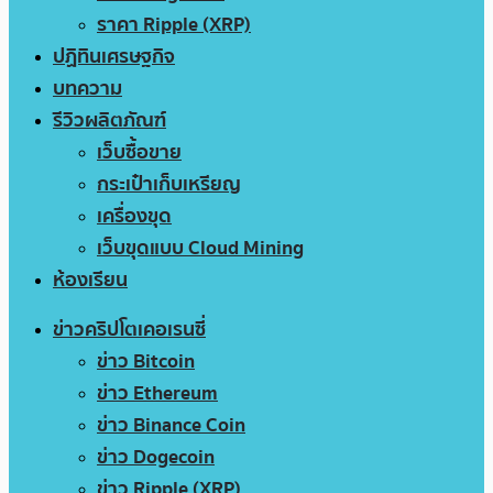
ราคา Ripple (XRP)
ปฏิทินเศรษฐกิจ
บทความ
รีวิวผลิตภัณฑ์
เว็บซื้อขาย
กระเป๋าเก็บเหรียญ
เครื่องขุด
เว็บขุดแบบ Cloud Mining
ห้องเรียน
ข่าวคริปโตเคอเรนซี่
ข่าว Bitcoin
ข่าว Ethereum
ข่าว Binance Coin
ข่าว Dogecoin
ข่าว Ripple (XRP)