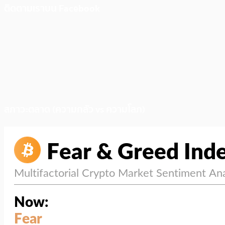
ติดตามเราบน Facebook
สภาวะตลาด (ความกลัว vs ความโลภ)