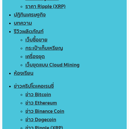
ราคา Ripple (XRP)
ปฏิทินเศรษฐกิจ
บทความ
รีวิวผลิตภัณฑ์
เว็บซื้อขาย
กระเป๋าเก็บเหรียญ
เครื่องขุด
เว็บขุดแบบ Cloud Mining
ห้องเรียน
ข่าวคริปโตเคอเรนซี่
ข่าว Bitcoin
ข่าว Ethereum
ข่าว Binance Coin
ข่าว Dogecoin
ข่าว Ripple (XRP)