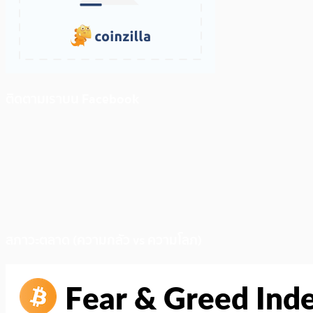
ติดตามเราบน Facebook
สภาวะตลาด (ความกลัว vs ความโลภ)