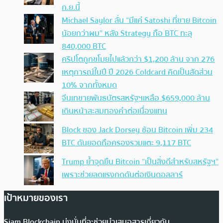
ก.ย.นี้
Michael Saylor ลั่น “มีแค่ Satoshi ที่ขาย Bitcoin
น้อยกว่าผม” หลัง Strategy ถือ BTC ทะลุ
840,000 BTC
คริปโตถูกขโมยไปแล้วกว่า $1,200 ล้าน จาก 276
เหตุการณ์ในปี ปี 2026 Coldcard คิดเป็นสัดส่วน
10% จากทั้งหมด
จีนเทขายพันธบัตรสหรัฐฯเหลือ $659,000 ล้าน
เดินหน้าสะสมทองคำต่อเนื่องแทน
Block ของ Jack Dorsey ช้อน Bitcoin เพิ่ม 234
BTC ดันยอดถือครองรวมแตะ 9,117 BTC
Trump ย้ำจุดยืน Bitcoin “เป็นสิ่งดีสำหรับสหรัฐฯ”
เพราะช่วยลดแรงกดดันต่อเงินดอลลาร์
เป้าหมายของเรา
Siam Blockchain มุ่งมั่นที่จะช่วยนำเสนอสารเกี่ยวกับ