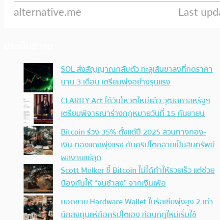
ประเด็นล่าสุด
SOL ส่งสัญญาณกลับตัว ทะลุเส้นขาลงที่กดราคา
นาน 3 เดือน เตรียมพุ่งอย่างรุนแรง
CLARITY Act ได้วันโหวตใหม่แล้ว วุฒิสภาสหรัฐฯ
เตรียมพิจารณาร่างกฎหมายวันที่ 15 กันยายน
Bitcoin ร่วง 35% ตั้งแต่ปี 2025 สวนทางทอง-
เงิน-ทองแดงพุ่งแรง ดันคริปโตกลายเป็นสินทรัพย์
ผลงานแย่สุด
Scott Melker ชี้ Bitcoin ไม่ได้ทำให้รวยเร็ว แต่ช่วย
ป้องกันให้ “จนช้าลง” จากเงินเฟ้อ
ยอดขาย Hardware Wallet ในรัสเซียพุ่งสูง 2 เท่า
นักลงทุนแห่ถือคริปโตเอง ก่อนกฎใหม่เริ่มใช้