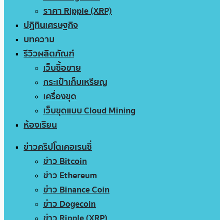
ราคา Ripple (XRP)
ปฏิทินเศรษฐกิจ
บทความ
รีวิวผลิตภัณฑ์
เว็บซื้อขาย
กระเป๋าเก็บเหรียญ
เครื่องขุด
เว็บขุดแบบ Cloud Mining
ห้องเรียน
ข่าวคริปโตเคอเรนซี่
ข่าว Bitcoin
ข่าว Ethereum
ข่าว Binance Coin
ข่าว Dogecoin
ข่าว Ripple (XRP)