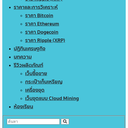
ราคาและการวิเคราะห์
ราคา Bitcoin
ราคา Ethereum
ราคา Dogecoin
ราคา Ripple (XRP)
ปฏิทินเศรษฐกิจ
บทความ
รีวิวผลิตภัณฑ์
เว็บซื้อขาย
กระเป๋าเก็บเหรียญ
เครื่องขุด
เว็บขุดแบบ Cloud Mining
ห้องเรียน