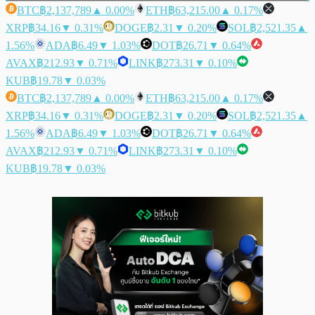
BTC
฿2,137,789
▲ 0.00%
ETH
฿63,215.00
▲ 0.17%
XRP
฿34.16
▼ 0.31%
DOGE
฿2.31
▼ 0.20%
SOL
฿2,521.35
▲
1.56%
ADA
฿6.49
▼ 1.03%
DOT
฿26.71
▼ 0.64%
AVAX
฿212.93
▼ 0.71%
LINK
฿273.31
▼ 0.10%
KUB
฿19.78
▼ 0.03%
BTC
฿2,137,789
▲ 0.00%
ETH
฿63,215.00
▲ 0.17%
XRP
฿34.16
▼ 0.31%
DOGE
฿2.31
▼ 0.20%
SOL
฿2,521.35
▲
1.56%
ADA
฿6.49
▼ 1.03%
DOT
฿26.71
▼ 0.64%
AVAX
฿212.93
▼ 0.71%
LINK
฿273.31
▼ 0.10%
KUB
฿19.78
▼ 0.03%