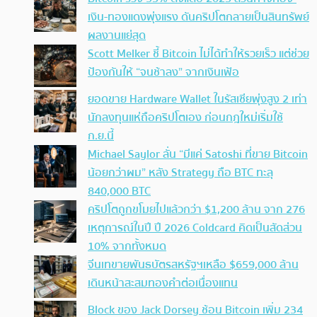
เงิน-ทองแดงพุ่งแรง ดันคริปโตกลายเป็นสินทรัพย์
ผลงานแย่สุด
Scott Melker ชี้ Bitcoin ไม่ได้ทำให้รวยเร็ว แต่ช่วย
ป้องกันให้ “จนช้าลง” จากเงินเฟ้อ
ยอดขาย Hardware Wallet ในรัสเซียพุ่งสูง 2 เท่า
นักลงทุนแห่ถือคริปโตเอง ก่อนกฎใหม่เริ่มใช้
ก.ย.นี้
Michael Saylor ลั่น “มีแค่ Satoshi ที่ขาย Bitcoin
น้อยกว่าผม” หลัง Strategy ถือ BTC ทะลุ
840,000 BTC
คริปโตถูกขโมยไปแล้วกว่า $1,200 ล้าน จาก 276
เหตุการณ์ในปี ปี 2026 Coldcard คิดเป็นสัดส่วน
10% จากทั้งหมด
จีนเทขายพันธบัตรสหรัฐฯเหลือ $659,000 ล้าน
เดินหน้าสะสมทองคำต่อเนื่องแทน
Block ของ Jack Dorsey ช้อน Bitcoin เพิ่ม 234