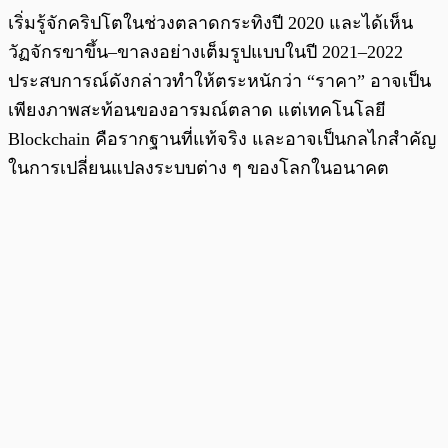
เริ่มรู้จักคริปโตในช่วงตลาดกระทิงปี 2020 และได้เห็น
วัฏจักรขาขึ้น–ขาลงอย่างเต็มรูปแบบในปี 2021–2022
ประสบการณ์ดังกล่าวทำให้ตระหนักว่า “ราคา” อาจเป็น
เพียงภาพสะท้อนของอารมณ์ตลาด แต่เทคโนโลยี
Blockchain คือรากฐานที่แท้จริง และอาจเป็นกลไกสำคัญ
ในการเปลี่ยนแปลงระบบต่าง ๆ ของโลกในอนาคต