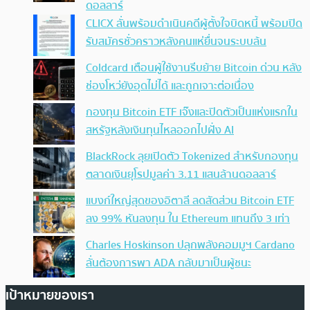
ดอลลาร์
CLICX ลั่นพร้อมดำเนินคดีผู้ตั้งใจบิดหนี้ พร้อมปิด
รับสมัครชั่วคราวหลังคนแห่ยื่นจนระบบล้น
Coldcard เตือนผู้ใช้งานรีบย้าย Bitcoin ด่วน หลัง
ช่องโหว่ยังอุดไม่ได้ และถูกเจาะต่อเนื่อง
กองทุน Bitcoin ETF เจ๊งและปิดตัวเป็นแห่งแรกใน
สหรัฐหลังเงินทุนไหลออกไปฝั่ง AI
BlackRock ลุยเปิดตัว Tokenized สำหรับกองทุน
ตลาดเงินยุโรปมูลค่า 3.11 แสนล้านดอลลาร์
แบงก์ใหญ่สุดของอิตาลี ลดสัดส่วน Bitcoin ETF
ลง 99% หันลงทุน ใน Ethereum แทนถึง 3 เท่า
Charles Hoskinson ปลุกพลังคอมมูฯ Cardano
ลั่นต้องการพา ADA กลับมาเป็นผู้ชนะ
เป้าหมายของเรา