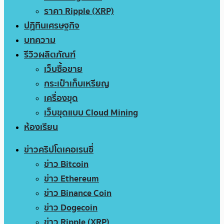
ราคา Ripple (XRP)
ปฏิทินเศรษฐกิจ
บทความ
รีวิวผลิตภัณฑ์
เว็บซื้อขาย
กระเป๋าเก็บเหรียญ
เครื่องขุด
เว็บขุดแบบ Cloud Mining
ห้องเรียน
ข่าวคริปโตเคอเรนซี่
ข่าว Bitcoin
ข่าว Ethereum
ข่าว Binance Coin
ข่าว Dogecoin
ข่าว Ripple (XRP)