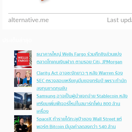
ประเด็นล่าสุด
ธนาคารใหญ่ Wells Fargo ร่วมศึกชิงส่วนแบ่ง
ตลาดโทเคนเงินฝาก ตามรอย Citi, JPMorgan
Clarity Act อาจชะงักยาว ๆ หลัง Warren ร้อง
SEC ตรวจสอบเหรียญมีมของทรัมป์ เพราะทำนัก
ลงทุนขาดทุนยับ
Samsung อาจเป็นผู้นำแจกจ่าย Stablecoin หลัง
เตรียมเพิ่มฟีเจอร์ใหม่ในสมาร์ทโฟน 800 ล้าน
เครื่อง
SpaceX ทำรายได้ทะลุเป้าของ Wall Street แต่
พอร์ต Bitcoin มีมูลค่าลดลงกว่า 540 ล้าน