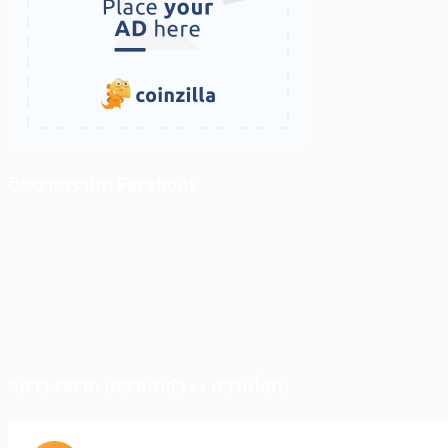
ติดตามเราบน Facebook
สภาวะตลาด (ความกลัว vs ความโลภ)