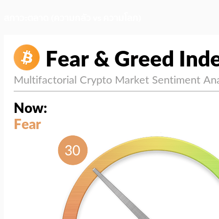
สภาวะตลาด (ความกลัว vs ความโลภ)