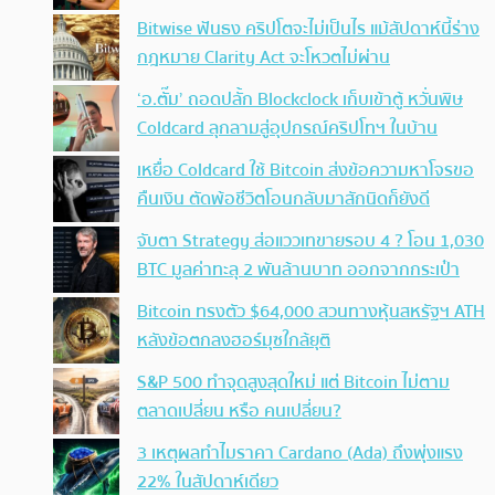
Bitwise ฟันธง คริปโตจะไม่เป็นไร แม้สัปดาห์นี้ร่าง
กฎหมาย Clarity Act จะโหวตไม่ผ่าน
‘อ.ตั๊ม’ ถอดปลั้ก Blockclock เก็บเข้าตู้ หวั่นพิษ
Coldcard ลุกลามสู่อุปกรณ์คริปโทฯ ในบ้าน
เหยื่อ Coldcard ใช้ Bitcoin ส่งข้อความหาโจรขอ
คืนเงิน ตัดพ้อชีวิตโอนกลับมาสักนิดก็ยังดี
จับตา Strategy ส่อแววเทขายรอบ 4 ? โอน 1,030
BTC มูลค่าทะลุ 2 พันล้านบาท ออกจากกระเป๋า
Bitcoin ทรงตัว $64,000 สวนทางหุ้นสหรัฐฯ ATH
หลังข้อตกลงฮอร์มุซใกล้ยุติ
S&P 500 ทำจุดสูงสุดใหม่ แต่ Bitcoin ไม่ตาม
ตลาดเปลี่ยน หรือ คนเปลี่ยน?
3 เหตุผลทำไมราคา Cardano (Ada) ถึงพุ่งแรง
22% ในสัปดาห์เดียว