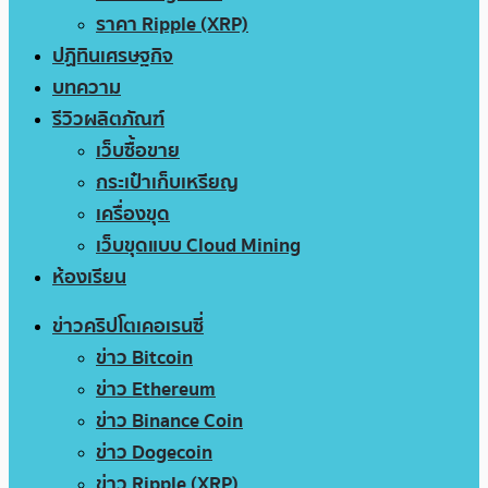
ราคา Ripple (XRP)
ปฏิทินเศรษฐกิจ
บทความ
รีวิวผลิตภัณฑ์
เว็บซื้อขาย
กระเป๋าเก็บเหรียญ
เครื่องขุด
เว็บขุดแบบ Cloud Mining
ห้องเรียน
ข่าวคริปโตเคอเรนซี่
ข่าว Bitcoin
ข่าว Ethereum
ข่าว Binance Coin
ข่าว Dogecoin
ข่าว Ripple (XRP)