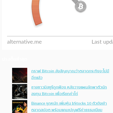
ประเด็นล่าสุด
กราฟ Bitcoin ส่งสัญญาณว่าตลาดกระทิงจะไม่มี
อีกแล้ว
ชายชาวมิสซูรีถูกฟ้อง หลังวางแผนลักพาตัวนัก
ลงทุน Bitcoin เพื่อเรียกค่าไถ่
Binance รุกหนัก เพิ่มหุ้น bStocks 10 ตัวดังเข้า
ตลาดสปอต พร้อมแคมเปญฟรีค่าธรรมเนียม