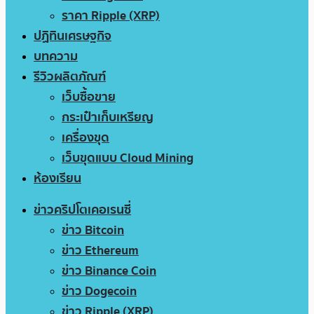
ราคา Ripple (XRP)
ปฏิทินเศรษฐกิจ
บทความ
รีวิวผลิตภัณฑ์
เว็บซื้อขาย
กระเป๋าเก็บเหรียญ
เครื่องขุด
เว็บขุดแบบ Cloud Mining
ห้องเรียน
ข่าวคริปโตเคอเรนซี่
ข่าว Bitcoin
ข่าว Ethereum
ข่าว Binance Coin
ข่าว Dogecoin
ข่าว Ripple (XRP)