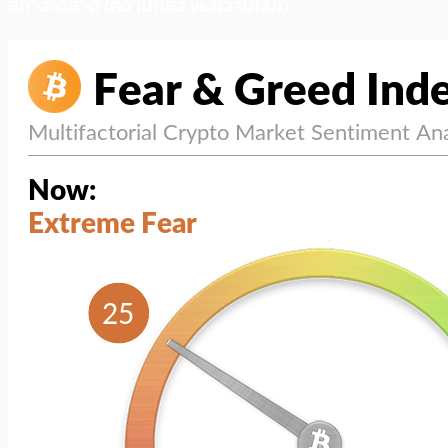
สภาวะตลาด (ความกลัว vs ความโลภ)