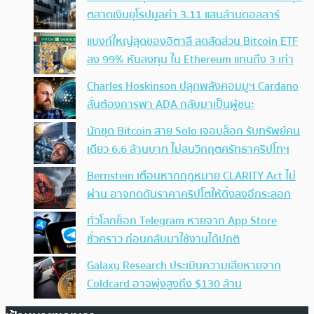
ตลาดเงินยุโรปมูลค่า 3.11 แสนล้านดอลลาร์
แบงก์ใหญ่สุดของอิตาลี ลดสัดส่วน Bitcoin ETF
ลง 99% หันลงทุน ใน Ethereum แทนถึง 3 เท่า
Charles Hoskinson ปลุกพลังคอมมูฯ Cardano
ลั่นต้องการพา ADA กลับมาเป็นผู้ชนะ
นักขุด Bitcoin สาย Solo เจอบล็อก รับทรัพย์คน
เดียว 6.6 ล้านบาท ไม่สนวิกฤตศรัทธาคริปโทฯ
Bernstein เตือนหากกฎหมาย CLARITY Act ไม่
ผ่าน อาจกดดันราคาคริปโตให้ดิ่งลงอีกระลอก
ทั่วโลกช็อก Telegram หายจาก App Store
ชั่วคราว ก่อนกลับมาใช้งานได้ปกติ
Galaxy Research ประเมินความเสียหายจาก
Coldcard อาจพุ่งสูงถึง $130 ล้าน