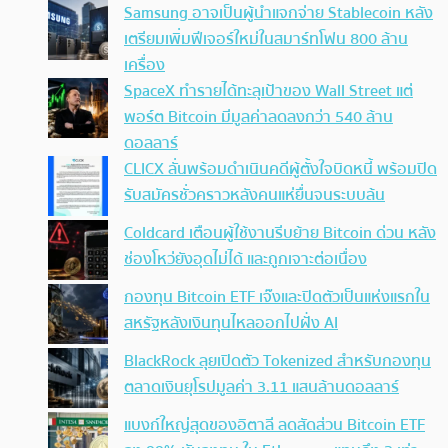
Samsung อาจเป็นผู้นำแจกจ่าย Stablecoin หลัง
เตรียมเพิ่มฟีเจอร์ใหม่ในสมาร์ทโฟน 800 ล้าน
เครื่อง
SpaceX ทำรายได้ทะลุเป้าของ Wall Street แต่
พอร์ต Bitcoin มีมูลค่าลดลงกว่า 540 ล้าน
ดอลลาร์
CLICX ลั่นพร้อมดำเนินคดีผู้ตั้งใจบิดหนี้ พร้อมปิด
รับสมัครชั่วคราวหลังคนแห่ยื่นจนระบบล้น
Coldcard เตือนผู้ใช้งานรีบย้าย Bitcoin ด่วน หลัง
ช่องโหว่ยังอุดไม่ได้ และถูกเจาะต่อเนื่อง
กองทุน Bitcoin ETF เจ๊งและปิดตัวเป็นแห่งแรกใน
สหรัฐหลังเงินทุนไหลออกไปฝั่ง AI
BlackRock ลุยเปิดตัว Tokenized สำหรับกองทุน
ตลาดเงินยุโรปมูลค่า 3.11 แสนล้านดอลลาร์
แบงก์ใหญ่สุดของอิตาลี ลดสัดส่วน Bitcoin ETF