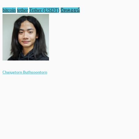
bitcoin
tether
Tether (USDT)
บิทคอยน์
Chaiyatorn Buthsoontorn