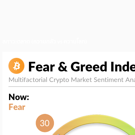
สภาวะตลาด (ความกลัว vs ความโลภ)