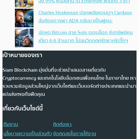
ลง 99% หันลงทุน ใน Ethereum แทนถึง 3 เท่า
Charles Hoskinson ปลุกพลังคอมมูฯ Cardano
ลั่นต้องการพา ADA กลับมาเป็นผู้ชนะ
นักขุด Bitcoin สาย Solo เจอบล็อก รับทรัพย์คน
เดียว 6.6 ล้านบาท ไม่สนวิกฤตศรัทธาคริปโทฯ
เป้าหมายของเรา
Siam Blockchain มุ่งมั่นที่จะช่วยนำเสนอสารเกี่ยวกับ
Cryptocurrency และเทคโนโลยีบล็อกเชนเพื่อคนไทย ในภาษาไทย เรา
รวบรวมข้อมูลส่วนใหญ่จากเว็บไซต์และเว็บบอร์ดต่างประเทศและนำมา
แปลส่งตรงถึงฟีดคุณ
เกี่ยวกับเว็บไซต์นี้
ทีมงาน
ติดต่อเรา
นโยบายความเป็นส่วนตัว
ข้อตกลงในการใช้งาน