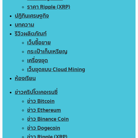
ราคา Ripple (XRP)
ปฏิทินเศรษฐกิจ
บทความ
รีวิวผลิตภัณฑ์
เว็บซื้อขาย
กระเป๋าเก็บเหรียญ
เครื่องขุด
เว็บขุดแบบ Cloud Mining
ห้องเรียน
ข่าวคริปโตเคอเรนซี่
ข่าว Bitcoin
ข่าว Ethereum
ข่าว Binance Coin
ข่าว Dogecoin
ข่าว Ripple (XRP)