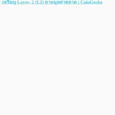
เหรียญ Layer- 2 (L2) ตามมูลค่าตลาด | CoinGecko