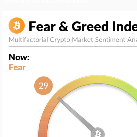
สภาวะตลาด (ความกลัว vs ความโลภ)