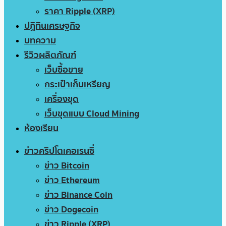
ราคา Ripple (XRP)
ปฏิทินเศรษฐกิจ
บทความ
รีวิวผลิตภัณฑ์
เว็บซื้อขาย
กระเป๋าเก็บเหรียญ
เครื่องขุด
เว็บขุดแบบ Cloud Mining
ห้องเรียน
ข่าวคริปโตเคอเรนซี่
ข่าว Bitcoin
ข่าว Ethereum
ข่าว Binance Coin
ข่าว Dogecoin
ข่าว Ripple (XRP)