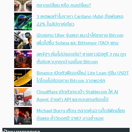
ตลาดเปลี่ยน หรือ คนเปลี่ยน?
3 เหตุผลทำไมราคา Cardano (Ada) ถึงพุ่งแรง
22% ในสัปดาห์เดียว
นักลงทุน Uber รุ่นแรก แนะนำให้เทขาย Bitcoin
เพื่อไปซื้อ Solana และ Bittensor (TAO) แทน
สหรัฐฯ เริ่มไม่ปลอดภัย? ชายชาวมิสซูรี 3 คน ถูก
ตั้งข้อหาบุกรุกบ้านขโมย Bitcoin
Binance เปิดตัวฟีเจอร์ใหม่ Lite Loan กู้ยืม USDT
ได้โดยไม่ต้องขาย Bitcoin จากพอร์ต
Cloudflare เปิดตัวกระเป๋า Stablecoin ให้ AI
Agent จ่ายค่า API และคอนเทนต์เองได้
Michael Burry เตือน ตลาดหุ้นอาจใกล้พีคเสี่ยง
ดิ่งแรง ย้ำวิกฤตปี 1987 อาจซ้ำรอย