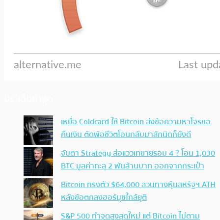
ประเด็นล่าสุด
เหยื่อ Coldcard ใช้ Bitcoin ส่งข้อความหาโจรขอ
คืนเงิน ตัดพ้อชีวิตโอนกลับมาสักนิดก็ยังดี
จับตา Strategy ส่อแววเทขายรอบ 4 ? โอน 1,030
BTC มูลค่าทะลุ 2 พันล้านบาท ออกจากกระเป๋า
Bitcoin ทรงตัว $64,000 สวนทางหุ้นสหรัฐฯ ATH
หลังข้อตกลงฮอร์มุซใกล้ยุติ
S&P 500 ทำจุดสูงสุดใหม่ แต่ Bitcoin ไม่ตาม