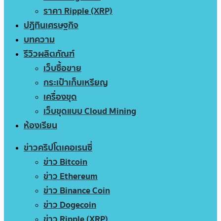
ราคา Ripple (XRP)
ปฏิทินเศรษฐกิจ
บทความ
รีวิวผลิตภัณฑ์
เว็บซื้อขาย
กระเป๋าเก็บเหรียญ
เครื่องขุด
เว็บขุดแบบ Cloud Mining
ห้องเรียน
ข่าวคริปโตเคอเรนซี่
ข่าว Bitcoin
ข่าว Ethereum
ข่าว Binance Coin
ข่าว Dogecoin
ข่าว Ripple (XRP)