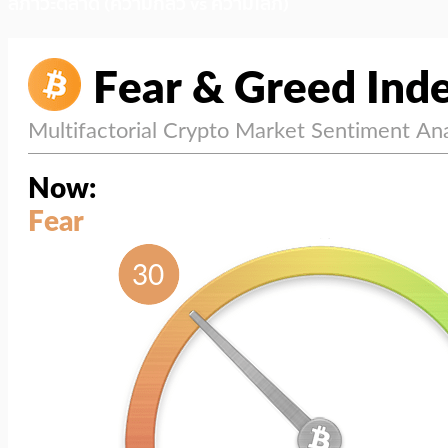
สภาวะตลาด (ความกลัว vs ความโลภ)