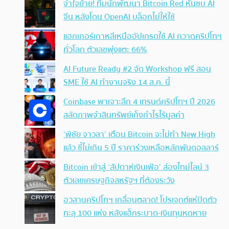
จำใจย้าย! ทีมนักพัฒนา Bitcoin Red หันซบ AI
จีน หลังโดน OpenAI บล็อกไม่ให้ใช้
แฮกเกอร์เกาหลีเหนืออัปเกรดใช้ AI กวาดคริปโทฯ
ทั่วโลก ตัวเลขพุ่งแตะ 66%
AI Future Ready #2 จัด Workshop ฟรี สอน
SME ใช้ AI ทำงานจริง 14 ส.ค. นี้
Coinbase พาเจาะลึก 4 เทรนด์คริปโทฯ ปี 2026
สลัดภาพจำสินทรัพย์เก็งกำไรไร้มูลค่า
‘พิชัย จาวลา’ เตือน Bitcoin จะไม่ทำ New High
แล้ว ชี้ไม่เกิน 5 ปี ราคาร่วงเหลือหลักพันดอลลาร์
Bitcoin เข้าสู่ ‘สัปดาห์เงินเฟ้อ’ ส่องไทม์ไลน์ 3
ตัวเลขเศรษฐกิจสหรัฐฯ ที่ต้องระวัง
อวสานคริปโทฯ เกลื่อนตลาด! โปรเจกต์แห่ปิดตัว
ทะลุ 100 แห่ง หลังแฮ็กระบาด-เงินทุนหดหาย