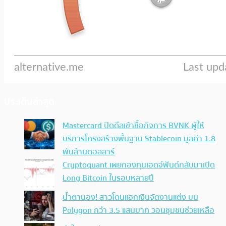
ประเด็นล่าสุด
Mastercard ปิดดีลเข้าซื้อกิจการ BVNK ผู้ให้
บริการโครงสร้างพื้นฐาน Stablecoin มูลค่า 1.8
พันล้านดอลลาร์
Cryptoquant เผยกองทุนเฮดจ์ฟันด์กลับมาเปิด
Long Bitcoin ในรอบหลายปี
น้ำตานอง! สาวโดนแฮกเงินจัดงานแต่ง บน
Polygon กว่า 3.5 แสนบาท วอนชุมชนช่วยเหลือ