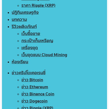
ราคา Ripple (XRP)
ปฏิทินเศรษฐกิจ
บทความ
รีวิวผลิตภัณฑ์
เว็บซื้อขาย
กระเป๋าเก็บเหรียญ
เครื่องขุด
เว็บขุดแบบ Cloud Mining
ห้องเรียน
ข่าวคริปโตเคอเรนซี่
ข่าว Bitcoin
ข่าว Ethereum
ข่าว Binance Coin
ข่าว Dogecoin
ข่าว Ripple (XRP)