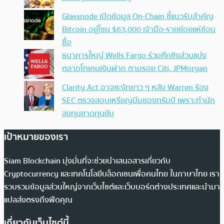
Glassnode เปิดข้อมูล On-Chain ชี้แนวรับสำคัญ
Bitcoin อยู่โซน $63,000 เจ้ามือ-รายย่อยแห่ช้อน
ซื้อ
ธนาคารใหญ่ Wells Fargo ร่วมศึกชิงส่วนแบ่ง
ตลาดโทเคนเงินฝาก ตามรอย Citi, JPMorgan
Clarity Act อาจชะงักยาว ๆ หลัง Warren ร้อง
SEC ตรวจสอบเหรียญมีมของทรัมป์ เพราะทำนัก
ลงทุนขาดทุนยับ
เป้าหมายของเรา
Siam Blockchain มุ่งมั่นที่จะช่วยนำเสนอสารเกี่ยวกับ
Cryptocurrency และเทคโนโลยีบล็อกเชนเพื่อคนไทย ในภาษาไทย เรา
รวบรวมข้อมูลส่วนใหญ่จากเว็บไซต์และเว็บบอร์ดต่างประเทศและนำมา
แปลส่งตรงถึงฟีดคุณ
เกี่ยวกับเว็บไซต์นี้