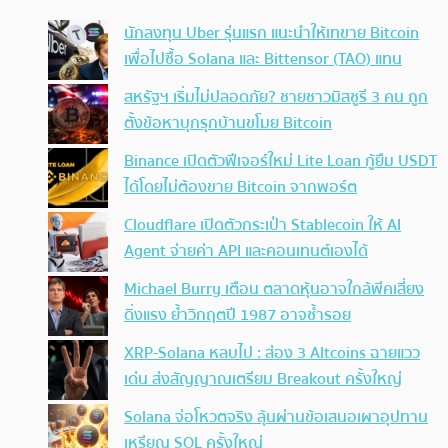
นักลงทุน Uber รุ่นแรก แนะนำให้เทขาย Bitcoin
เพื่อไปซื้อ Solana และ Bittensor (TAO) แทน
สหรัฐฯ เริ่มไม่ปลอดภัย? ชายชาวมิสซูรี 3 คน ถูก
ตั้งข้อหาบุกรุกบ้านขโมย Bitcoin
Binance เปิดตัวฟีเจอร์ใหม่ Lite Loan กู้ยืม USDT
ได้โดยไม่ต้องขาย Bitcoin จากพอร์ต
Cloudflare เปิดตัวกระเป๋า Stablecoin ให้ AI
Agent จ่ายค่า API และคอนเทนต์เองได้
Michael Burry เตือน ตลาดหุ้นอาจใกล้พีคเสี่ยง
ดิ่งแรง ย้ำวิกฤตปี 1987 อาจซ้ำรอย
XRP-Solana หลบไป : ส่อง 3 Altcoins ฉายแวว
เด่น ส่งสัญญาณเตรียม Breakout ครั้งใหญ่
Solana จ่อโหวตจริง ลุ้นผ่านข้อเสนอเผาอุปทาน
เหรียญ SOL ครั้งใหญ่