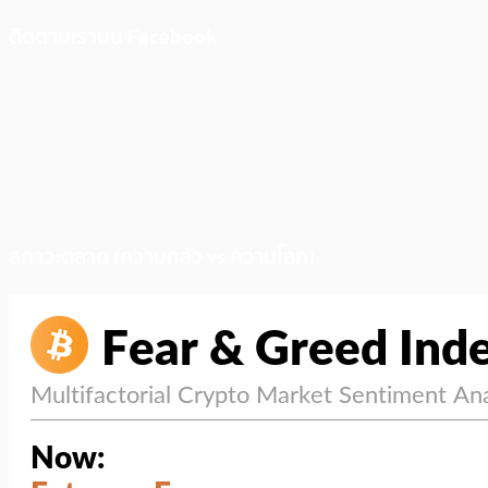
ติดตามเราบน Facebook
สภาวะตลาด (ความกลัว vs ความโลภ)