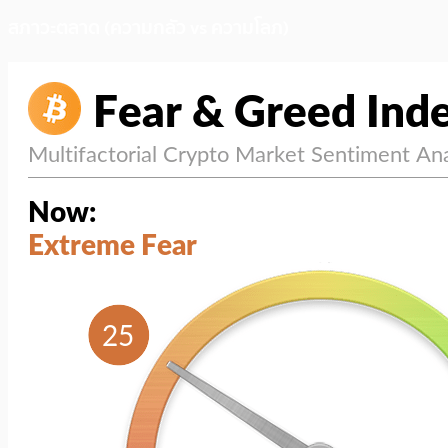
สภาวะตลาด (ความกลัว vs ความโลภ)