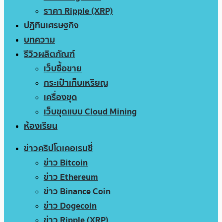
ราคา Ripple (XRP)
ปฏิทินเศรษฐกิจ
บทความ
รีวิวผลิตภัณฑ์
เว็บซื้อขาย
กระเป๋าเก็บเหรียญ
เครื่องขุด
เว็บขุดแบบ Cloud Mining
ห้องเรียน
ข่าวคริปโตเคอเรนซี่
ข่าว Bitcoin
ข่าว Ethereum
ข่าว Binance Coin
ข่าว Dogecoin
ข่าว Ripple (XRP)