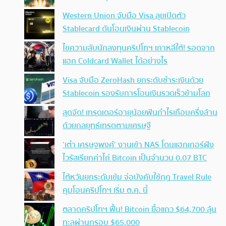
Western Union จับมือ Visa ลุยเปิดตัว
Stablecard ดันโอนเงินผ่าน Stablecoin
ไขความลับนักลงทุนคริปโทฯ เกาหลีใต้! รอดจาก
แฮก Coldcard Wallet ได้อย่างไร
Visa จับมือ ZeroHash ยกระดับชำระเงินด้วย
Stablecoin รองรับการโอนเงินรวดเร็วข้ามโลก
สุดจัด! เทรดเดอร์อายุน้อยฟันกำไรเกือบครึ่งล้าน
ด้วยกลยุทธ์เทรดตามเศรษฐี
‘เต๋า เศรษฐพงศ์’ งานเข้า NAS โดนแฮกเกอร์ฝัง
ไวรัสเรียกค่าไถ่ Bitcoin เป็นจำนวน 0.07 BTC
ไต้หวันยกระดับเข้ม จ่อบังคับใช้กฏ Travel Rule
คุมโอนคริปโทฯ เริ่ม ต.ค. นี้
ตลาดคริปโทฯ ฟื้น! Bitcoin ยื้อแถว $64,700 ลุ้น
ทะลุผ่านกรอบ $65,000