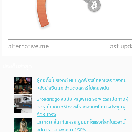
ประเด็นล่าสุด
ผู้ก่อตั้งโปรเจกต์ NFT ถูกฟ้องข้อหาหลอกลงทุน
หลังนำเงิน 10 ล้านดอลลาร์ไปเล่นพนัน
Broadridge จับมือ Payward Services เปิดทางผู้
ถือหุ้นโทเคน xStocksโหวตลงมติในการประชุมผู้
ถือหุ้นจริง
Cashcat ขึ้นแท่นเหรียญมีมที่โตแรงที่สุดในเวลานี้
สัปดาห์เดียวพุ่งกว่า 150%