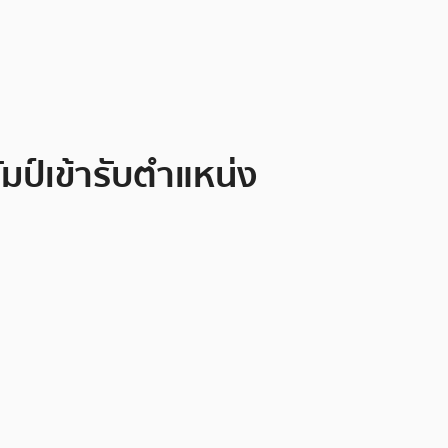
มป์เข้ารับตำแหน่ง