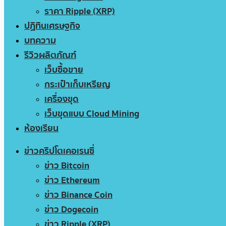
ราคา Ripple (XRP)
ปฏิทินเศรษฐกิจ
บทความ
รีวิวผลิตภัณฑ์
เว็บซื้อขาย
กระเป๋าเก็บเหรียญ
เครื่องขุด
เว็บขุดแบบ Cloud Mining
ห้องเรียน
ข่าวคริปโตเคอเรนซี่
ข่าว Bitcoin
ข่าว Ethereum
ข่าว Binance Coin
ข่าว Dogecoin
ข่าว Ripple (XRP)