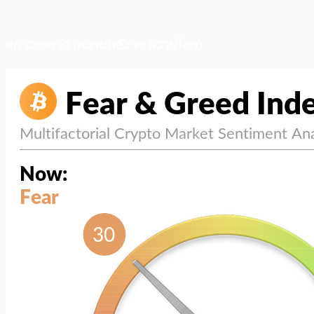
สภาวะตลาด (ความกลัว vs ความโลภ)