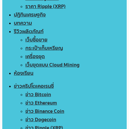
ราคา Ripple (XRP)
ปฏิทินเศรษฐกิจ
บทความ
รีวิวผลิตภัณฑ์
เว็บซื้อขาย
กระเป๋าเก็บเหรียญ
เครื่องขุด
เว็บขุดแบบ Cloud Mining
ห้องเรียน
ข่าวคริปโตเคอเรนซี่
ข่าว Bitcoin
ข่าว Ethereum
ข่าว Binance Coin
ข่าว Dogecoin
ข่าว Ripple (XRP)