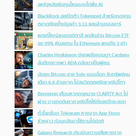
สหรัฐหลังเงินทุนไหลออกไปฝั่ง AI
BlackRock ลุยเปิดตัว Tokenized สำหรับกองทุน
ตลาดเงินยุโรปมูลค่า 3.11 แสนล้านดอลลาร์
แบงก์ใหญ่สุดของอิตาลี ลดสัดส่วน Bitcoin ETF
ลง 99% หันลงทุน ใน Ethereum แทนถึง 3 เท่า
Charles Hoskinson ปลุกพลังคอมมูฯ Cardano
ลั่นต้องการพา ADA กลับมาเป็นผู้ชนะ
นักขุด Bitcoin สาย Solo เจอบล็อก รับทรัพย์คน
เดียว 6.6 ล้านบาท ไม่สนวิกฤตศรัทธาคริปโทฯ
Bernstein เตือนหากกฎหมาย CLARITY Act ไม่
ผ่าน อาจกดดันราคาคริปโตให้ดิ่งลงอีกระลอก
ทั่วโลกช็อก Telegram หายจาก App Store
ชั่วคราว ก่อนกลับมาใช้งานได้ปกติ
Galaxy Research ประเมินความเสียหายจาก