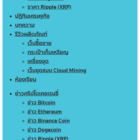
ราคา Ripple (XRP)
ปฏิทินเศรษฐกิจ
บทความ
รีวิวผลิตภัณฑ์
เว็บซื้อขาย
กระเป๋าเก็บเหรียญ
เครื่องขุด
เว็บขุดแบบ Cloud Mining
ห้องเรียน
ข่าวคริปโตเคอเรนซี่
ข่าว Bitcoin
ข่าว Ethereum
ข่าว Binance Coin
ข่าว Dogecoin
ข่าว Ripple (XRP)