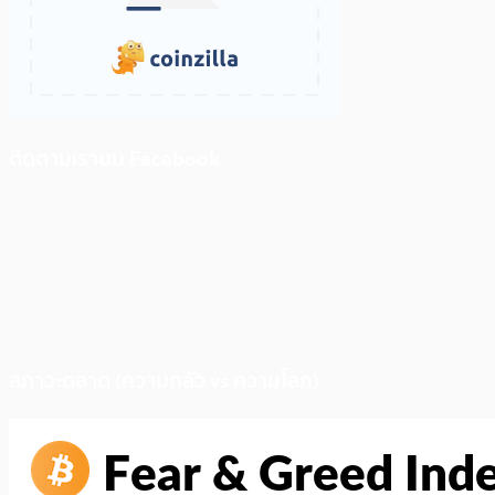
ติดตามเราบน Facebook
สภาวะตลาด (ความกลัว vs ความโลภ)