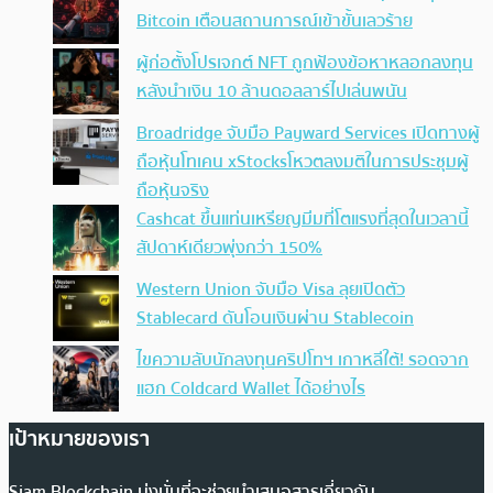
Bitcoin เตือนสถานการณ์เข้าขั้นเลวร้าย
ผู้ก่อตั้งโปรเจกต์ NFT ถูกฟ้องข้อหาหลอกลงทุน
หลังนำเงิน 10 ล้านดอลลาร์ไปเล่นพนัน
Broadridge จับมือ Payward Services เปิดทางผู้
ถือหุ้นโทเคน xStocksโหวตลงมติในการประชุมผู้
ถือหุ้นจริง
Cashcat ขึ้นแท่นเหรียญมีมที่โตแรงที่สุดในเวลานี้
สัปดาห์เดียวพุ่งกว่า 150%
Western Union จับมือ Visa ลุยเปิดตัว
Stablecard ดันโอนเงินผ่าน Stablecoin
ไขความลับนักลงทุนคริปโทฯ เกาหลีใต้! รอดจาก
แฮก Coldcard Wallet ได้อย่างไร
เป้าหมายของเรา
Siam Blockchain มุ่งมั่นที่จะช่วยนำเสนอสารเกี่ยวกับ