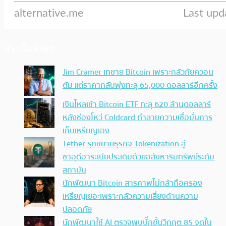
ประเด็นล่าสุด
Jim Cramer เทขาย Bitcoin เพราะกลัวภัยควอน
ตัม แต่ราคากลับพุ่งทะลุ 65,000 ดอลลาร์อีกครั้ง
เงินไหลเข้า Bitcoin ETF ทะลุ 620 ล้านดอลลาร์
หลังช่องโหว่ Coldcard ทำลายความเชื่อมั่นการ
เก็บเหรียญเอง
Tether รุกขยายธุรกิจ Tokenization สู่
ซาอุดีอาระเบียประเดิมด้วยอสังหาริมทรัพย์ระดับ
สถาบัน
นักพัฒนา Bitcoin สารภาพไม่กล้าถือครอง
เหรียญเยอะเพราะกลัวความเสี่ยงด้านความ
ปลอดภัย
นักพัฒนาใช้ AI ตรวจพบบั๊กขั้นวิกฤต 85 จุดใน