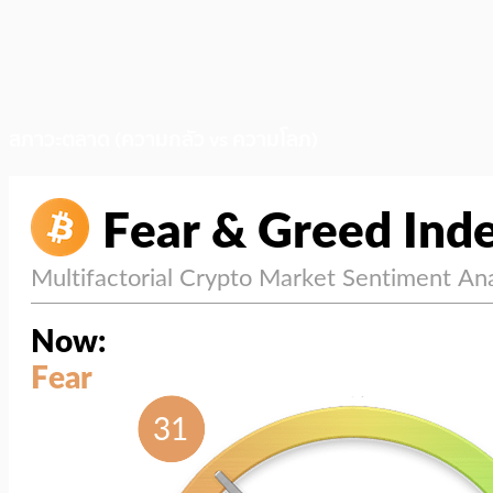
สภาวะตลาด (ความกลัว vs ความโลภ)