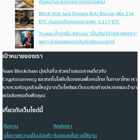
เดินหน้าสะสมทองคำต่อเนื่องแทน
Block ของ Jack Dorsey ช้อน Bitcoin เพิ่ม 234
BTC ดันยอดถือครองรวมแตะ 9,117 BTC
Trump ย้ำจุดยืน Bitcoin “เป็นสิ่งดีสำหรับสหรัฐฯ”
เพราะช่วยลดแรงกดดันต่อเงินดอลลาร์
เป้าหมายของเรา
Siam Blockchain มุ่งมั่นที่จะช่วยนำเสนอสารเกี่ยวกับ
Cryptocurrency และเทคโนโลยีบล็อกเชนเพื่อคนไทย ในภาษาไทย เรา
รวบรวมข้อมูลส่วนใหญ่จากเว็บไซต์และเว็บบอร์ดต่างประเทศและนำมา
แปลส่งตรงถึงฟีดคุณ
เกี่ยวกับเว็บไซต์นี้
ทีมงาน
ติดต่อเรา
นโยบายความเป็นส่วนตัว
ข้อตกลงในการใช้งาน