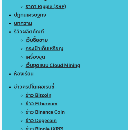
ราคา Ripple (XRP)
ปฏิทินเศรษฐกิจ
บทความ
รีวิวผลิตภัณฑ์
เว็บซื้อขาย
กระเป๋าเก็บเหรียญ
เครื่องขุด
เว็บขุดแบบ Cloud Mining
ห้องเรียน
ข่าวคริปโตเคอเรนซี่
ข่าว Bitcoin
ข่าว Ethereum
ข่าว Binance Coin
ข่าว Dogecoin
ข่าว Ripple (XRP)