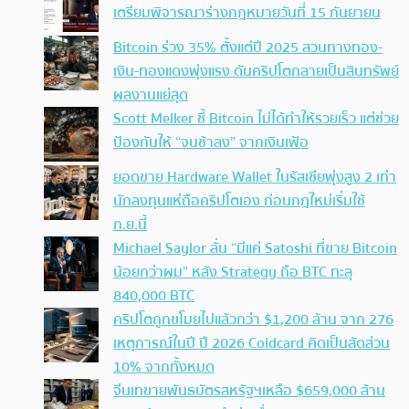
เตรียมพิจารณาร่างกฎหมายวันที่ 15 กันยายน
Bitcoin ร่วง 35% ตั้งแต่ปี 2025 สวนทางทอง-
เงิน-ทองแดงพุ่งแรง ดันคริปโตกลายเป็นสินทรัพย์
ผลงานแย่สุด
Scott Melker ชี้ Bitcoin ไม่ได้ทำให้รวยเร็ว แต่ช่วย
ป้องกันให้ “จนช้าลง” จากเงินเฟ้อ
ยอดขาย Hardware Wallet ในรัสเซียพุ่งสูง 2 เท่า
นักลงทุนแห่ถือคริปโตเอง ก่อนกฎใหม่เริ่มใช้
ก.ย.นี้
Michael Saylor ลั่น “มีแค่ Satoshi ที่ขาย Bitcoin
น้อยกว่าผม” หลัง Strategy ถือ BTC ทะลุ
840,000 BTC
คริปโตถูกขโมยไปแล้วกว่า $1,200 ล้าน จาก 276
เหตุการณ์ในปี ปี 2026 Coldcard คิดเป็นสัดส่วน
10% จากทั้งหมด
จีนเทขายพันธบัตรสหรัฐฯเหลือ $659,000 ล้าน