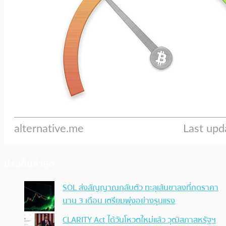
ประเด็นล่าสุด
SOL ส่งสัญญาณกลับตัว ทะลุเส้นขาลงที่กดราคา
นาน 3 เดือน เตรียมพุ่งอย่างรุนแรง
CLARITY Act ได้วันโหวตใหม่แล้ว วุฒิสภาสหรัฐฯ