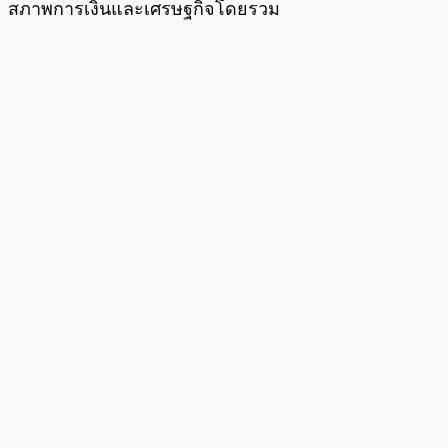
สภาพการเงินและเศรษฐกิจโดยรวม