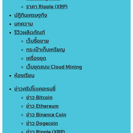
ราคา Ripple (XRP)
ปฏิทินเศรษฐกิจ
บทความ
รีวิวผลิตภัณฑ์
เว็บซื้อขาย
กระเป๋าเก็บเหรียญ
เครื่องขุด
เว็บขุดแบบ Cloud Mining
ห้องเรียน
ข่าวคริปโตเคอเรนซี่
ข่าว Bitcoin
ข่าว Ethereum
ข่าว Binance Coin
ข่าว Dogecoin
ข่าว Ripple (XRP)