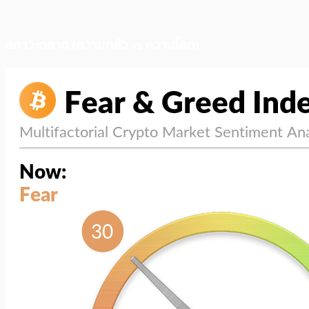
สภาวะตลาด (ความกลัว vs ความโลภ)