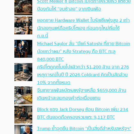
Scott Melker ชี้ Bitcoin ไม่ได้ทำให้รวยเร็ว แต่ช่วย
ป้องกันให้ “จนช้าลง” จากเงินเฟ้อ
ยอดขาย Hardware Wallet ในรัสเซียพุ่งสูง 2 เท่า
นักลงทุนแห่ถือคริปโตเอง ก่อนกฎใหม่เริ่มใช้
ก.ย.นี้
Michael Saylor ลั่น “มีแค่ Satoshi ที่ขาย Bitcoin
น้อยกว่าผม” หลัง Strategy ถือ BTC ทะลุ
840,000 BTC
คริปโตถูกขโมยไปแล้วกว่า $1,200 ล้าน จาก 276
เหตุการณ์ในปี ปี 2026 Coldcard คิดเป็นสัดส่วน
10% จากทั้งหมด
จีนเทขายพันธบัตรสหรัฐฯเหลือ $659,000 ล้าน
เดินหน้าสะสมทองคำต่อเนื่องแทน
Block ของ Jack Dorsey ช้อน Bitcoin เพิ่ม 234
BTC ดันยอดถือครองรวมแตะ 9,117 BTC
Trump ย้ำจุดยืน Bitcoin “เป็นสิ่งดีสำหรับสหรัฐฯ”