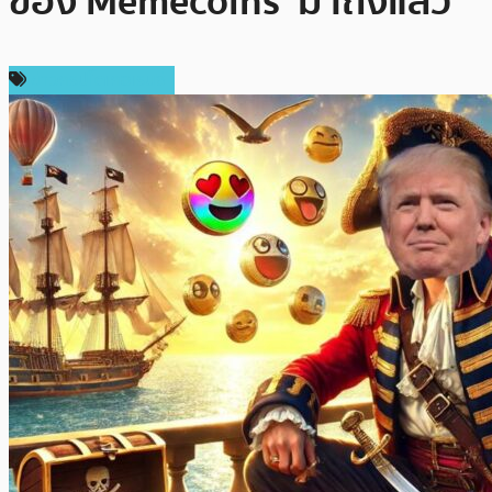
ของ Memecoins’ มาถึงแล้ว
ข่าวคริปโตเคอเรนซี่