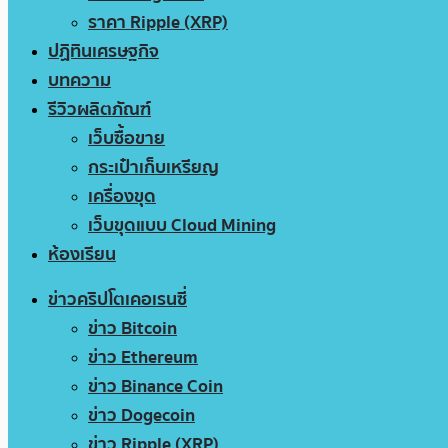
ราคา Ripple (XRP)
ปฏิทินเศรษฐกิจ
บทความ
รีวิวผลิตภัณฑ์
เว็บซื้อขาย
กระเป๋าเก็บเหรียญ
เครื่องขุด
เว็บขุดแบบ Cloud Mining
ห้องเรียน
ข่าวคริปโตเคอเรนซี่
ข่าว Bitcoin
ข่าว Ethereum
ข่าว Binance Coin
ข่าว Dogecoin
ข่าว Ripple (XRP)