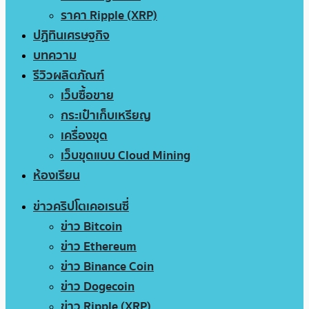
ราคา Ripple (XRP)
ปฏิทินเศรษฐกิจ
บทความ
รีวิวผลิตภัณฑ์
เว็บซื้อขาย
กระเป๋าเก็บเหรียญ
เครื่องขุด
เว็บขุดแบบ Cloud Mining
ห้องเรียน
ข่าวคริปโตเคอเรนซี่
ข่าว Bitcoin
ข่าว Ethereum
ข่าว Binance Coin
ข่าว Dogecoin
ข่าว Ripple (XRP)