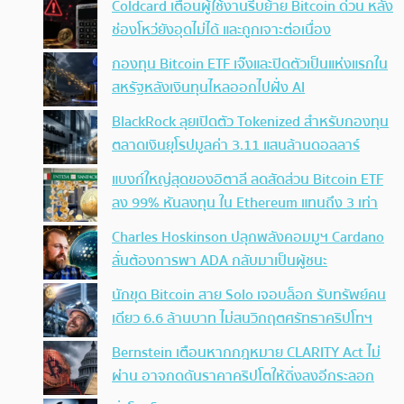
Coldcard เตือนผู้ใช้งานรีบย้าย Bitcoin ด่วน หลัง
ช่องโหว่ยังอุดไม่ได้ และถูกเจาะต่อเนื่อง
กองทุน Bitcoin ETF เจ๊งและปิดตัวเป็นแห่งแรกใน
สหรัฐหลังเงินทุนไหลออกไปฝั่ง AI
BlackRock ลุยเปิดตัว Tokenized สำหรับกองทุน
ตลาดเงินยุโรปมูลค่า 3.11 แสนล้านดอลลาร์
แบงก์ใหญ่สุดของอิตาลี ลดสัดส่วน Bitcoin ETF
ลง 99% หันลงทุน ใน Ethereum แทนถึง 3 เท่า
Charles Hoskinson ปลุกพลังคอมมูฯ Cardano
ลั่นต้องการพา ADA กลับมาเป็นผู้ชนะ
นักขุด Bitcoin สาย Solo เจอบล็อก รับทรัพย์คน
เดียว 6.6 ล้านบาท ไม่สนวิกฤตศรัทธาคริปโทฯ
Bernstein เตือนหากกฎหมาย CLARITY Act ไม่
ผ่าน อาจกดดันราคาคริปโตให้ดิ่งลงอีกระลอก