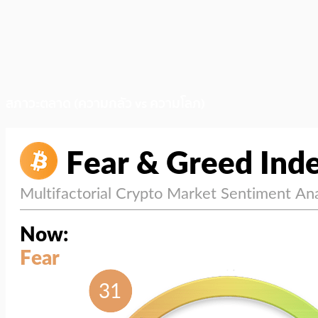
สภาวะตลาด (ความกลัว vs ความโลภ)