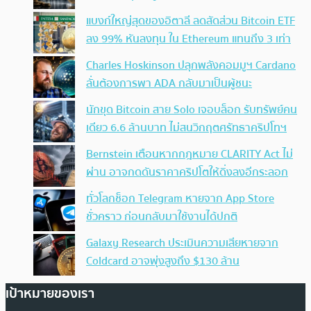
แบงก์ใหญ่สุดของอิตาลี ลดสัดส่วน Bitcoin ETF
ลง 99% หันลงทุน ใน Ethereum แทนถึง 3 เท่า
Charles Hoskinson ปลุกพลังคอมมูฯ Cardano
ลั่นต้องการพา ADA กลับมาเป็นผู้ชนะ
นักขุด Bitcoin สาย Solo เจอบล็อก รับทรัพย์คน
เดียว 6.6 ล้านบาท ไม่สนวิกฤตศรัทธาคริปโทฯ
Bernstein เตือนหากกฎหมาย CLARITY Act ไม่
ผ่าน อาจกดดันราคาคริปโตให้ดิ่งลงอีกระลอก
ทั่วโลกช็อก Telegram หายจาก App Store
ชั่วคราว ก่อนกลับมาใช้งานได้ปกติ
Galaxy Research ประเมินความเสียหายจาก
Coldcard อาจพุ่งสูงถึง $130 ล้าน
เป้าหมายของเรา