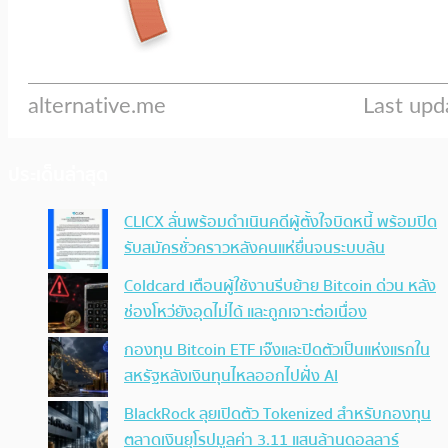
ประเด็นล่าสุด
CLICX ลั่นพร้อมดำเนินคดีผู้ตั้งใจบิดหนี้ พร้อมปิด
รับสมัครชั่วคราวหลังคนแห่ยื่นจนระบบล้น
Coldcard เตือนผู้ใช้งานรีบย้าย Bitcoin ด่วน หลัง
ช่องโหว่ยังอุดไม่ได้ และถูกเจาะต่อเนื่อง
กองทุน Bitcoin ETF เจ๊งและปิดตัวเป็นแห่งแรกใน
สหรัฐหลังเงินทุนไหลออกไปฝั่ง AI
BlackRock ลุยเปิดตัว Tokenized สำหรับกองทุน
ตลาดเงินยุโรปมูลค่า 3.11 แสนล้านดอลลาร์