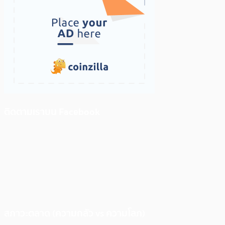
ติดตามเราบน Facebook
สภาวะตลาด (ความกลัว vs ความโลภ)