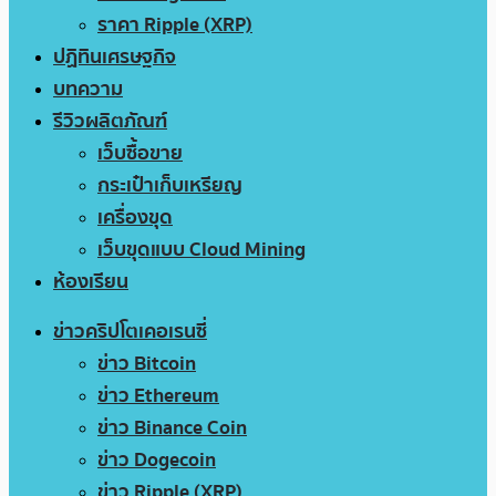
ราคา Ripple (XRP)
ปฏิทินเศรษฐกิจ
บทความ
รีวิวผลิตภัณฑ์
เว็บซื้อขาย
กระเป๋าเก็บเหรียญ
เครื่องขุด
เว็บขุดแบบ Cloud Mining
ห้องเรียน
ข่าวคริปโตเคอเรนซี่
ข่าว Bitcoin
ข่าว Ethereum
ข่าว Binance Coin
ข่าว Dogecoin
ข่าว Ripple (XRP)